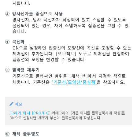
시됩니다.
③
방사선자를 중심으로 사용
방사선자, 방사 곡선자가 작성되어 있고 스냅할 수 있도록
설정되어 있는 경우, 자에 스냅하도록 집중선을 그릴 수 있
습니다.
④
곡선화
ON으로 설정하면 집중선의 모양선에 곡선을 조정할 수 있는
제어점이 추가됩니다. [오브젝트] 도구로 제어점을 편집하여
집중선의 모양을 변경할 수 있습니다.
⑤
밑바탕 채우기
기준선으로 둘러싸인 범위를 [채색 색]에서 지정한 색으로
채웁니다. 기준선은
‘기준선/모양선/중심점’
을 참조하세요.
메모
‘그리기 위치 [PRO/EX]’
카테고리의 [기준 위치를 들쭉날쭉하게 작성]을
ON으로 설정하면 채우기 부분이 들쭉날쭉하게 작성됩니다.
⑥
채색 불투명도