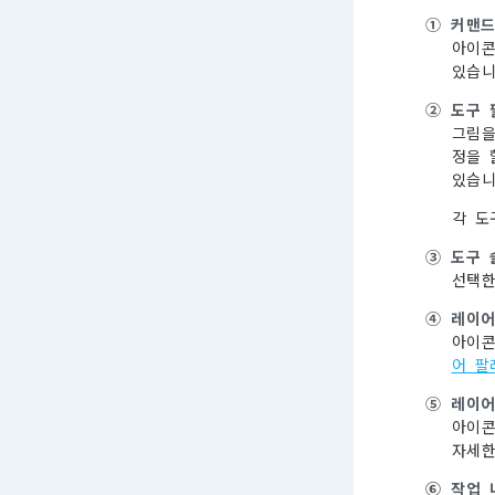
①
커맨드
아이콘
있습
②
도구 
그림을
정을 
있습니
각 도
③
도구 
선택한
④
레이어
아이콘
어 팔
⑤
레이어
아이콘
자세
⑥
작업 