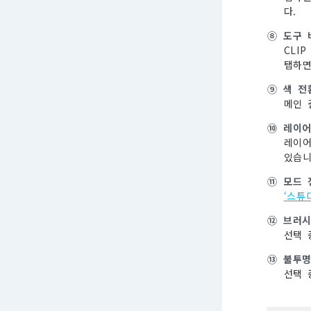
다.
⑧
도구 
CLI
탭하면
⑨
색 전
메인 
⑩
레이
레이어
있습니
⑪
모드 
‘스튜
⑫
브러시
선택 
⑬
불투명
선택 