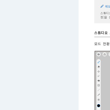
메
스튜디
정]을 
스튜디오 
모드 전환