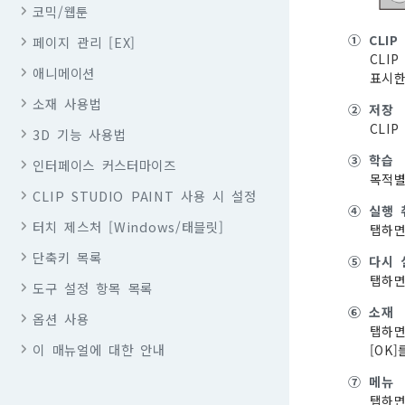
코믹/웹툰
①
CLIP
페이지 관리 [EX]
CLI
애니메이션
표시한
소재 사용법
②
저장
CLI
3D 기능 사용법
③
학습
인터페이스 커스터마이즈
목적별
CLIP STUDIO PAINT 사용 시 설정
④
실행 
터치 제스처 [Windows/태블릿]
탭하면
단축키 목록
⑤
다시 
탭하면
도구 설정 항목 목록
⑥
소재
옵션 사용
탭하면
이 매뉴얼에 대한 안내
[OK
⑦
메뉴
탭하면