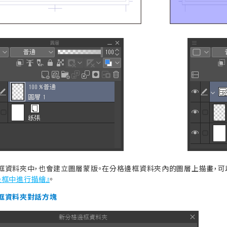
框資料夾中，也會建立圖層蒙版。在分格邊框資料夾內的圖層上描畫，
邊框中進行描繪』
。
框資料夾對話方塊