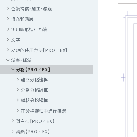
色調補償・加工・濾鏡
填充和漸層
使用圖形進行描繪
文字
尺規的使用方法【PRO／EX】
漫畫・條漫
分格【PRO／EX】
建立分格邊框
分割分格邊框
編輯分格邊框
在分格邊框中進行描繪
對白框【PRO／EX】
網點【PRO／EX】