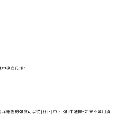
框中建立尺規。
鋸齒的強度可以從[弱]、[中]、[強]中選擇。如果不套用消