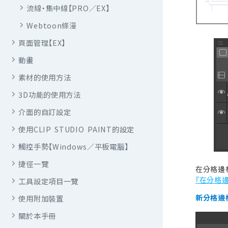
流線・集中線【PRO／EX】
Webtoon條漫
頁面管理【EX】
動畫
素材的使用方法
3D功能的使用方法
介面的自訂設定
使用CLIP STUDIO PAINT的設定
觸控手勢【Windows／平板電腦】
捷徑一覽
在分格邊
『在分格
工具設定項目一覽
新分格邊
使用附加裝置
關於本手冊