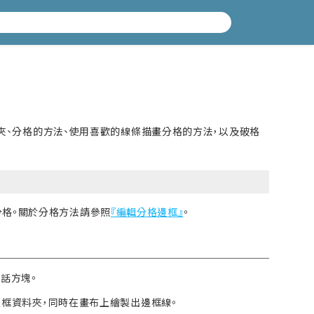
資料夾、分格的方法、使用喜歡的線條描畫分格的方法，以及破格
分格。關於分格方法請參照
『編輯分格邊框』
。
對話方塊。
格邊框資料夾，同時在畫布上繪製出邊框線。