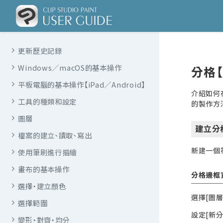
更新歷史記錄
Windows／macOS的基本操作
分格【
平板電腦的基本操作【iPad／Android】
介紹如何在
工具的種類和設定
的製作方
圖層
建立分
檔案的建立、讀取、寫出
新建一個
使用筆刷進行描繪
畫布的基本操作
分格邊框
選擇・建立顏色
選擇[圖
選擇範圍
設定[新
變形・對齊・均分