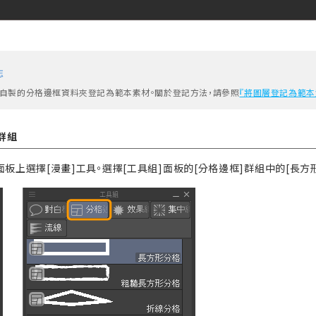
忘
自製的分格邊框資料夾登記為範本素材。關於登記方法，請參照
『將圖層登記為範本
群組
面板上選擇[漫畫]工具。選擇[工具組]面板的[分格邊框]群組中的[長方