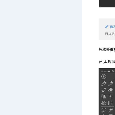
備
可以將
分格邊框
在[工具]