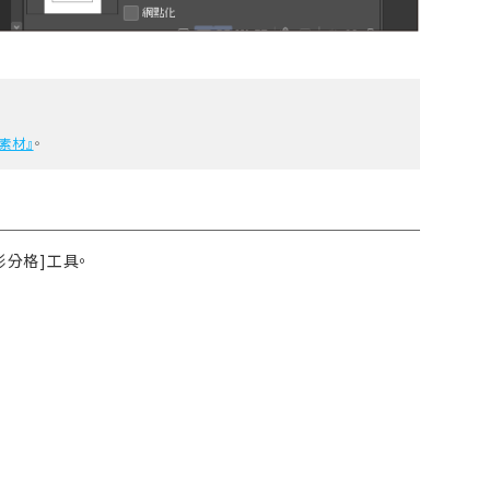
素材』
。
形分格]工具。