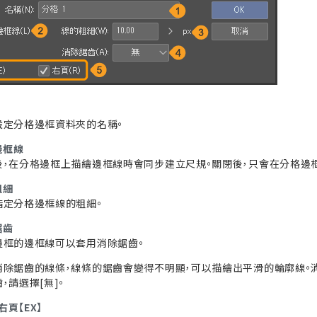
設定分格邊框資料夾的名稱。
邊框線
後，在分格邊框上描繪邊框線時會同步建立尺規。關閉後，只會在分格邊
粗細
指定分格邊框線的粗細。
鋸齒
邊框的邊框線可以套用消除鋸齒。
消除鋸齒的線條，線條的鋸齒會變得不明顯，可以描繪出平滑的輪廓線。消除
，請選擇[無]。
右頁【EX】