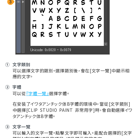
①
文字類別
可以選擇文字的類別。選擇類別後，會在[文字一覽]中顯示相
應的文字。
②
字體
可以從
『字體一覽』
選擇字體。
在安裝了イワタアンチック体B字體的環境中，當從[文字類別]
中選擇[CLIP STUDIO PAINT
非常用字]時，會自動選擇イワ
タアンチック体B字體。
③
文字一覽
可以輸入的文字一覽。點擊文字即可輸入。能配合選擇的[文字