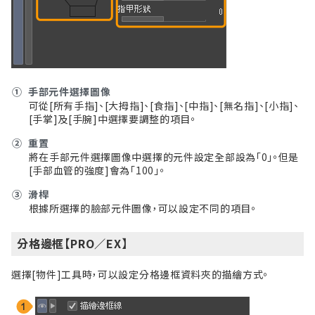
①
手部元件選擇圖像
可從[所有手指]、[大拇指]、[食指]、[中指]、[無名指]、[小指]、
[手掌]及[手腕]中選擇要調整的項目。
②
重置
將在手部元件選擇圖像中選擇的元件設定全部設為「0」。但是
[手部血管的強度]會為「100」。
③
滑桿
根據所選擇的臉部元件圖像，可以設定不同的項目。
分格邊框【PRO／EX】
選擇[物件]
工具
時，可以設定分格邊框資料夾的描繪方式。