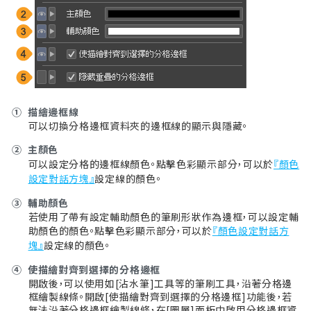
①
描繪邊框線
可以切換分格邊框資料夾的邊框線的顯示與隱藏。
②
主顏色
可以設定分格的邊框線顏色。點擊色彩顯示部分，可以於
『顏色
設定對話方塊』
設定線的顏色。
③
輔助顏色
若使用了帶有設定輔助顏色的筆刷形狀作為邊框，可以設定輔
助顏色的顏色。點擊色彩顯示部分，可以於
『顏色設定對話方
塊』
設定線的顏色。
④
使描繪對齊到選擇的分格邊框
開啟後，可以使用如[沾水筆]工具等的筆刷工具，沿著分格邊
框繪製線條。開啟[使描繪對齊到選擇的分格邊框]功能後，若
無法沿著分格邊框繪製線條，在[圖層]面板中啟用分格邊框資