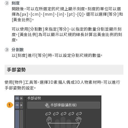
②
刻度
開啟後，可以在所選定的尺規上顯示刻度。刻度的單位可以選
擇為[px]、[cm]、[mm]、[in]、[pt]、[Q]，還可以選擇[等分]和
[黃金比例]。
可以使用[分割數]來指定[等分]，以指定的數量分割並顯示刻
度。[黃金比例]為可以顯示以尺規的線長計算出黃金比例的刻
度。
③
分割數
以[刻度]進行[等分]時，可以設定分割尺規的數值。
手部姿勢
使用[物件]
工具
等，選擇3D素描人偶或3D人物素材時，可以進行
手部姿勢的設定。