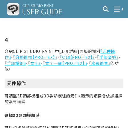
4
介紹CLIP STUDIO PAINT中[
工具
詳細]面板的類別
『元件操
作』
、
『分格邊框【PRO／EX】』
、
『尺規【PRO／EX】』
、
『手部姿勢』
、
『手部模組』
、
『文字』
、
『文字一覽【PRO／EX】』
、
『水彩邊界』
的功
能。
元件操作
可調整3D頭部模組或3D手部模組的元件。顯示的項目會依據選擇
的素材而異。
選擇3D頭部模組時
可以根據臉部的各個部位調整3D頭部模組，並設定頭部的傾斜。