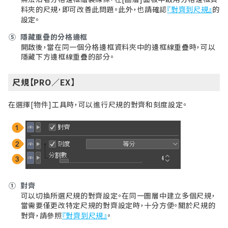
料夾的尺規，即可改善此問題。此外，也請確認
『對齊到尺規』
的
設定。
⑤
隱藏重疊的分格邊框
開啟後，當在同一個分格邊框資料夾中的邊框線重疊時，可以
隱藏下方邊框線重疊的部分。
尺規【PRO／EX】
在選擇[物件]
工具
時，可以進行尺規的對齊和刻度設定。
①
對齊
可以切換所選尺規的對齊設定。在同一圖層中建立多個尺規，
當需要僅更改特定尺規的對齊設定時，十分方便。關於尺規的
對齊，請參照
『對齊到尺規』
。