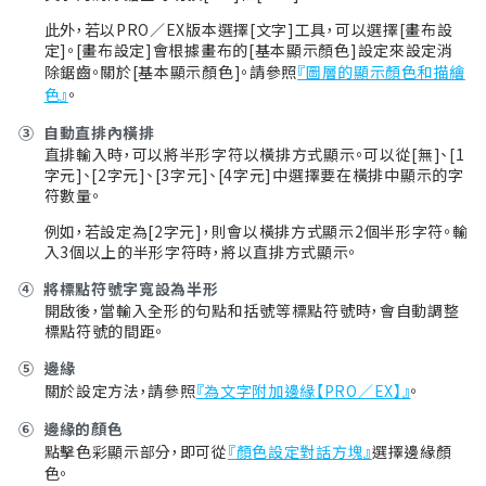
此外，若以PRO／EX版本選擇[文字]工具，可以選擇[畫布設
定]。[畫布設定]會根據畫布的[基本顯示顏色]設定來設定消
除鋸齒。關於[基本顯示顏色]。請參照
『圖層的顯示顏色和描繪
色』
。
③
自動直排內橫排
直排輸入時，可以將半形字符以橫排方式顯示。可以從[無]、[1
字元]、[2字元]、[3字元]、[4字元]中選擇要在橫排中顯示的字
符數量。
例如，若設定為[2字元]，則會以橫排方式顯示2個半形字符。輸
入3個以上的半形字符時，將以直排方式顯示。
④
將標點符號字寬設為半形
開啟後，當輸入全形的句點和括號等標點符號時，會自動調整
標點符號的間距。
⑤
邊緣
關於設定方法，請參照
『為文字附加邊緣【PRO／EX】』
。
⑥
邊緣的顏色
點擊色彩顯示部分，即可從
『顏色設定對話方塊』
選擇邊緣顏
色。