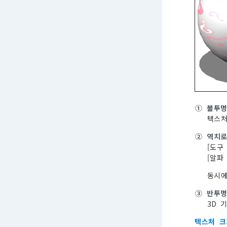
①
불투
텍스처
②
역치로
[도구
[알파
동시에
③
반투
3D 
텍스처 크