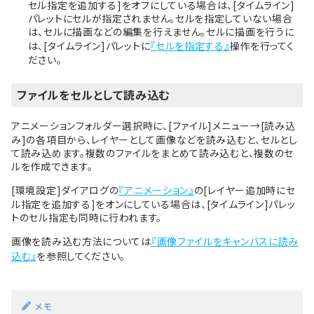
セル指定を追加する]をオフにしている場合は、[タイムライン]
パレットにセルが指定されません。セルを指定していない場合
は、セルに描画などの編集を行えません。セルに描画を行うに
は、[タイムライン]パレットに
『セルを指定する』
操作を行ってく
ださい。
ファイルをセルとして読み込む
アニメーションフォルダー選択時に、[ファイル]メニュー→[読み込
み]の各項目から、レイヤーとして画像などを読み込むと、セルとし
て読み込めます。複数のファイルをまとめて読み込むと、複数のセ
ルを作成できます。
[環境設定]ダイアログの
『アニメーション』
の[レイヤー追加時にセ
ル指定を追加する]をオンにしている場合は、[タイムライン]パレッ
トのセル指定も同時に行われます。
画像を読み込む方法については
『画像ファイルをキャンバスに読み
込む』
を参照してください。
メモ