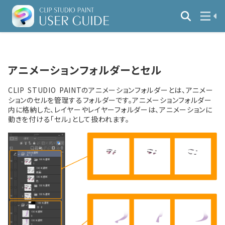
アニメーションフォルダーとセル
CLIP STUDIO PAINTのアニメーションフォルダーとは、アニメー
ションのセルを管理するフォルダーです。アニメーションフォルダー
内に格納した、レイヤーやレイヤーフォルダーは、アニメーションに
動きを付ける「セル」として扱われます。