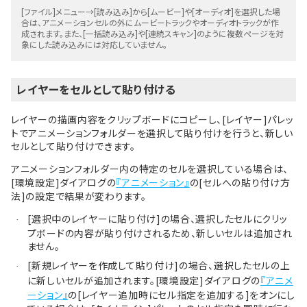
[ファイル]メニュー→[読み込み]から[ムービー]や[オーディオ]を選択した場
合は、アニメーションセルの外にムービートラックやオーディオトラックが作
成されます。また、[一括読み込み]や[連続スキャン]のように複数ページを対
象にした読み込みには対応していません。
レイヤーをセルとして貼り付ける
レイヤーの描画内容をクリップボードにコピーし、[レイヤー]パレッ
トでアニメーションフォルダーを選択して貼り付けを行うと、新しい
セルとして貼り付けできます。
アニメーションフォルダー内の特定のセルを選択している場合は、
[環境設定]ダイアログの
『アニメーション』
の[セルへの貼り付け方
法]の設定で結果が変わります。
[選択中のレイヤーに貼り付け]の場合、選択したセルにクリッ
·
プボードの内容が貼り付けされるため、新しいセルは追加され
ません。
[新規レイヤーを作成して貼り付け]の場合、選択したセルの上
·
に新しいセルが追加されます。[環境設定]ダイアログの
『アニメ
ーション』
の[レイヤー追加時にセル指定を追加する]をオンにし