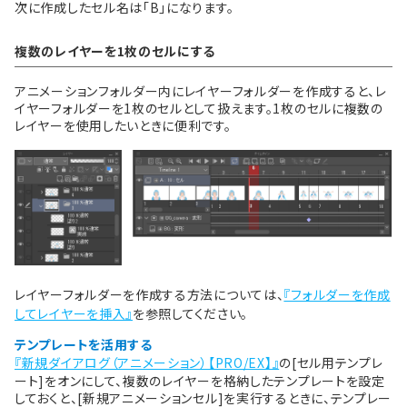
次に作成したセル名は「B」になります。
複数のレイヤーを1枚のセルにする
アニメーションフォルダー内にレイヤーフォルダーを作成すると、レ
イヤーフォルダーを1枚のセルとして扱えます。1枚のセルに複数の
レイヤーを使用したいときに便利です。
レイヤーフォルダーを作成する方法については、
『フォルダーを作成
してレイヤーを挿入』
を参照してください。
テンプレートを活用する
『新規ダイアログ（アニメーション）【PRO/EX】』
の[セル用テンプレ
ート]をオンにして、複数のレイヤーを格納したテンプレートを設定
しておくと、[新規アニメーションセル]を実行するときに、テンプレー