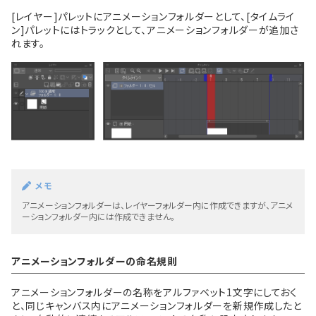
[レイヤー]パレットにアニメーションフォルダーとして、[タイムライ
ン]パレットにはトラックとして、アニメーションフォルダーが追加さ
れます。
メモ
アニメーションフォルダーは、レイヤーフォルダー内に作成できますが、アニメ
ーションフォルダー内には作成できません。
アニメーションフォルダーの命名規則
アニメーションフォルダーの名称をアルファベット1文字にしておく
と、同じキャンバス内にアニメーションフォルダーを新規作成したと