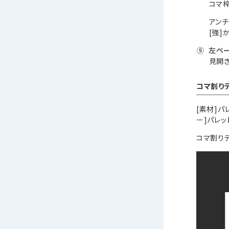
コマ
アンチ
[強]
⑤
左ペー
見開
コマ割り
[素材]パ
ー]パレ
コマ割り