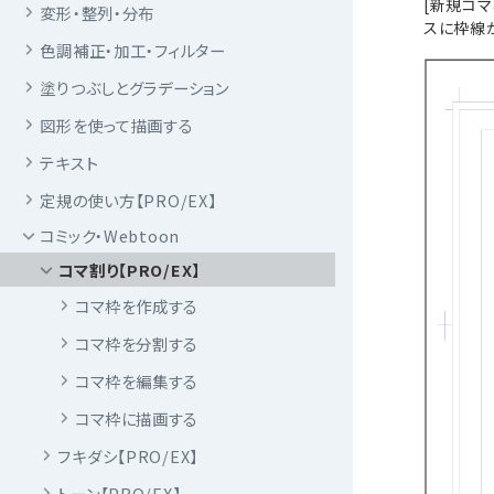
[新規コマ
変形・整列・分布
スに枠線
色調補正・加工・フィルター
塗りつぶしとグラデーション
図形を使って描画する
テキスト
定規の使い方【PRO/EX】
コミック・Webtoon
コマ割り【PRO/EX】
コマ枠を作成する
コマ枠を分割する
コマ枠を編集する
コマ枠に描画する
フキダシ【PRO/EX】
トーン【PRO/EX】