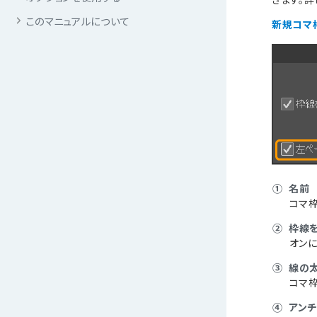
このマニュアルについて
新規コマ
①
名前
コマ
②
枠線
オン
③
線の
コマ
④
アン