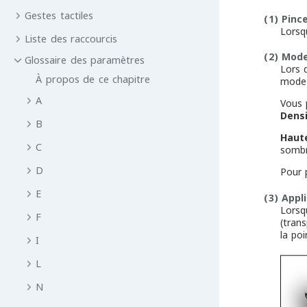
Gestes tactiles
(1)
Pinc
Lorsq
Liste des raccourcis
(2)
Mod
Glossaire des paramètres
Lors 
À propos de ce chapitre
mode 
A
Vous 
Densi
B
Haute
C
somb
D
Pour 
E
(3)
Appl
Lorsqu
F
(tran
la poi
I
L
N