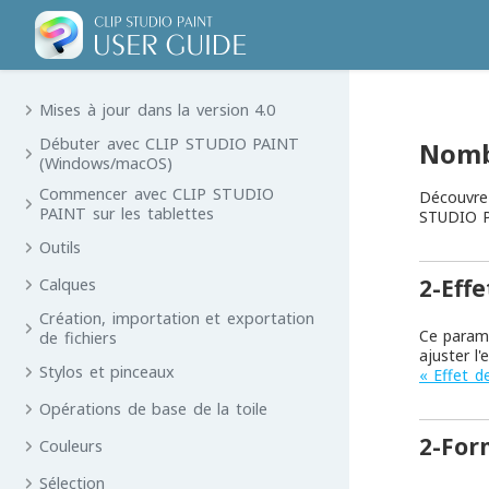
Mises à jour dans la version 4.0
Débuter avec CLIP STUDIO PAINT
Nom
(Windows/macOS)
Commencer avec CLIP STUDIO
Découvrez
PAINT sur les tablettes
STUDIO P
Outils
2-Eff
Calques
Création, importation et exportation
Ce paramè
de fichiers
ajuster l
Stylos et pinceaux
« Effet d
Opérations de base de la toile
2-For
Couleurs
Sélection