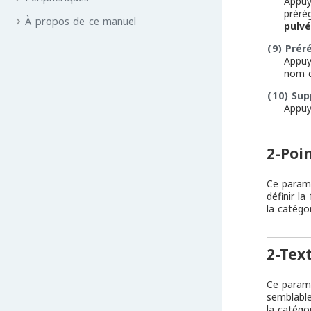
Appuy
préré
À propos de ce manuel
pulvé
(9)
Prér
Appuy
nom d
(10)
Sup
Appuy
2-Poi
Ce paramè
définir l
la catégo
2-Tex
Ce paramè
semblable
la catégo