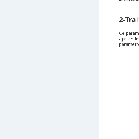
2-Trai
Ce paramè
ajuster l
paramètre