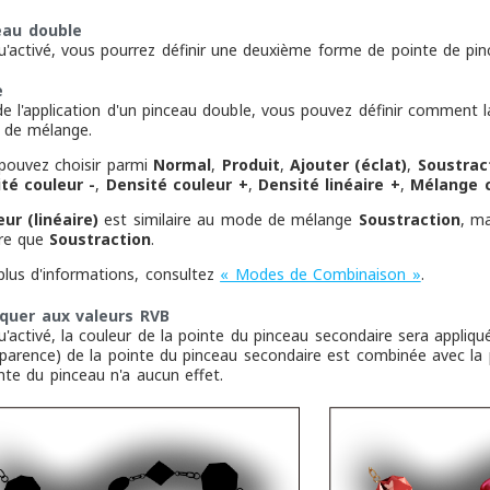
eau double
u'activé, vous pourrez définir une deuxième forme de pointe de pin
e
de l'application d'un pinceau double, vous pouvez définir comment 
de mélange.
pouvez choisir parmi
Normal
,
Produit
,
Ajouter (éclat)
,
Soustrac
té couleur -
,
Densité couleur +
,
Densité linéaire +
,
Mélange c
ur (linéaire)
est similaire au mode de mélange
Soustraction
, ma
re que
Soustraction
.
plus d'informations, consultez
« Modes de Combinaison »
.
iquer aux valeurs RVB
'activé, la couleur de la pointe du pinceau secondaire sera appliqué
sparence) de la pointe du pinceau secondaire est combinée avec la p
nte du pinceau n'a aucun effet.