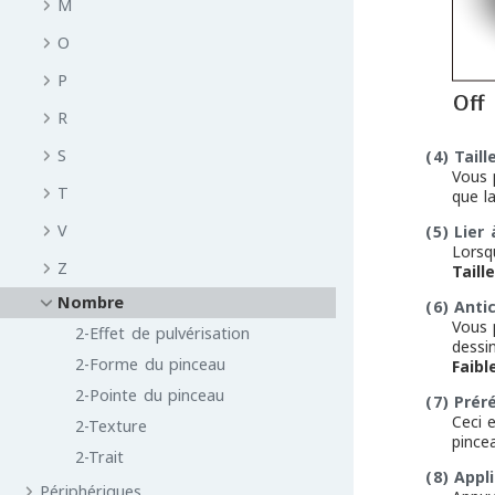
M
O
P
R
S
(4)
Tail
Vous 
T
que la
V
(5)
Lier 
Lorsq
Z
Taill
Nombre
(6)
Anti
Vous 
2-Effet de pulvérisation
dessin
2-Forme du pinceau
Faibl
2-Pointe du pinceau
(7)
Prér
Ceci 
2-Texture
pince
2-Trait
(8)
Appl
Périphériques