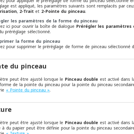
ez pour appliquer le préréglage de forme du pinceau sélectionné e
glage est appliqué, les paramètres suivants sont remplacés par ceu
risation
,
2-Trait
et
2-Pointe du pinceau
.
égler les paramètres de la forme du pinceau
ez ici pour ouvrir la boîte de dialogue
Prérégler les paramètres 
u préréglage sélectionné.
primer la forme du pinceau
ez pour supprimer le préréglage de forme de pinceau sélectionné de
nte du pinceau
tre peut être ajusté lorsque le
Pinceau double
est activé dans 
a forme de la pointe du pinceau pour la pointe du pinceau secondair
rie
« Pointe du pinceau »
.
ture
tre peut être ajusté lorsque le
Pinceau double
est activé dans 
 à du papier peut être définie pour la pointe du pinceau secondair
rie
« Texture »
.