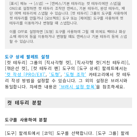
[표시] 메뉴 → [스냅] → [캔버스/기본 테두리는 컷 테두리에만 스냅]을
ON으로 설정하면 컷 테두리 조작만 캔버스, 기본 테두리, 완성 테두리, 재
단 여백 테두리에 스냅할 수 있습니다. [컷 테두리] 그룹의 도구를 사용하여
컷 테두리를 만들거나 [오브젝트] 도구 또는 [제어점] 도구를 사용하여 컷
테두리를 이동하거나 변형할 때 스냅합니다.
이를 OFF로 설정하면 [도형] 도구를 사용하여 그릴 때 외에도 벡터나 화상
소재 레이어 등을 이동하거나 변형할 때도 캔버스나 기본 테두리 등에 스냅
할 수 있습니다.
도구 상세 팔레트 설정
[컷 테두리] 그룹의 [직사각형 컷], [직사각형 컷(거친 테두리)],
[꺾은선 컷], [컷 테두리 펜] 도구의 [도구 상세] 팔레트에서는
‘컷 작성 [PRO/EX]’
,
‘도형’
,
‘도형 조작’
카테고리에서 컷 테두
리 작성 방법을 설정할 수 있습니다. 그 외의 설정은 브러시와
동일합니다. 자세한 내용은
‘브러시 설정 항목’
을 참조하세요.
컷 테두리 분할
도구를 사용하여 분할
[도구] 팔레트에서 [코믹] 도구를 선택합니다. [도구 그룹] 팔레