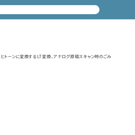
、線画とトーンに変換するLT変換、アナログ原稿スキャン時のごみ