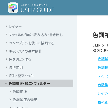
タブレットの基本的な操作
【iPad/Android】
ツールの種類と設定
レイヤー
色調
ファイルの作成・読み込み・書き出し
ペンやブラシを使って描画する
CLIP 
取りに便
キャンバスの基本操作
色調
色を選ぶ・作る
·
選択範囲
色調
·
変形・整列・分布
フィル
·
色調補正・加工・フィルター
自動
·
色調補正
レイヤ
·
色調補正の効果
色の変
·
フィルター