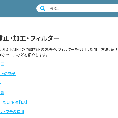
補正・加工・フィルター
STUDIO PAINTの色調補正の方法や、フィルターを使用した加工方法
利なツールなどを紹介します。
補正
補正の効果
ター
陰影
ーのLT変換【EX】
更・フチの追加