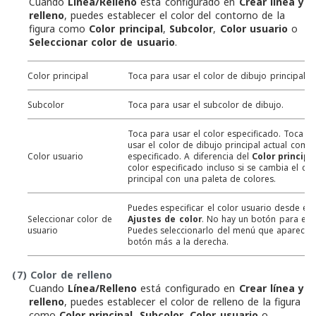
Cuando
Línea/Relleno
está configurado en
Crear línea y
relleno
, puedes establecer el color del contorno de la
figura como
Color principal
,
Subcolor
,
Color usuario
o
Seleccionar color de usuario
.
Color principal
Toca para usar el color de dibujo principal ac
Subcolor
Toca para usar el subcolor de dibujo.
Toca para usar el color especificado. Toca d
usar el color de dibujo principal actual como 
Color usuario
especificado. A diferencia del
Color principa
color especificado incluso si se cambia el co
principal con una paleta de colores.
Puedes especificar el color usuario desde el
Seleccionar color de
Ajustes de color
. No hay un botón para esta
usuario
Puedes seleccionarlo del menú que aparece 
botón más a la derecha.
(7)
Color de relleno
Cuando
Línea/Relleno
está configurado en
Crear línea y
relleno
, puedes establecer el color de relleno de la figura
como
Color principal
,
Subcolor
,
Color usuario
o