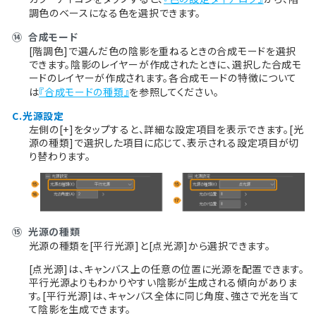
調色のベースになる色を選択できます。
⑭
合成モード
[階調色]で選んだ色の陰影を重ねるときの合成モードを選択
できます。陰影のレイヤーが作成されたときに、選択した合成モ
ードのレイヤーが作成されます。各合成モードの特徴について
は
『合成モードの種類』
を参照してください。
C.光源設定
左側の[+]をタップすると、詳細な設定項目を表示できます。[光
源の種類]で選択した項目に応じて、表示される設定項目が切
り替わります。
⑮
光源の種類
光源の種類を[平行光源]と[点光源]から選択できます。
[点光源]は、キャンバス上の任意の位置に光源を配置できます。
平行光源よりもわかりやすい陰影が生成される傾向がありま
す。[平行光源]は、キャンバス全体に同じ角度、強さで光を当て
て陰影を生成できます。