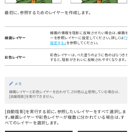
最初に、参照するためのレイヤーを作成します。
線画の情報を陰影に反映させたい場合は、線画を描
線画レイヤー
ーを参照レイヤーに設定してください。詳しくは
『参
設定する』
を参照してください。
彩色レイヤーは、べた塗りのように色のばらつきが
彩色レイヤー
すると、陰影がきれいに反映されやすくなります。
メモ
線画レイヤーと彩色レイヤーを合わせて、250色以上使用している場合は、
[自動陰影]を実行できません。
[自動陰影]を実行する前に、参照したいレイヤーをすべて選択しま
す。線画レイヤーや彩色レイヤーが複数に分かれている場合は、す
べてのレイヤーを選択します。