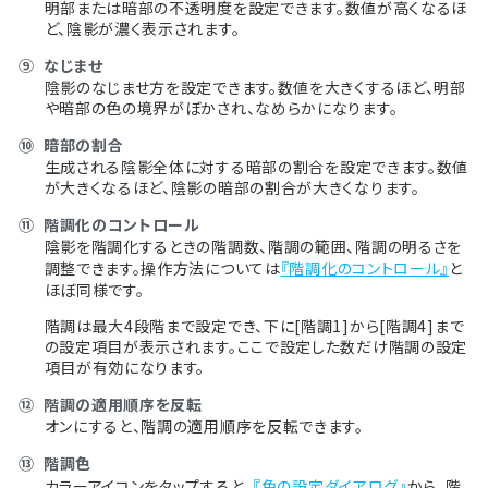
明部または暗部の不透明度を設定できます。数値が高くなるほ
ど、陰影が濃く表示されます。
⑨
なじませ
陰影のなじませ方を設定できます。数値を大きくするほど、明部
や暗部の色の境界がぼかされ、なめらかになります。
⑩
暗部の割合
生成される陰影全体に対する暗部の割合を設定できます。数値
が大きくなるほど、陰影の暗部の割合が大きくなります。
⑪
階調化のコントロール
陰影を階調化するときの階調数、階調の範囲、階調の明るさを
調整できます。操作方法については
『階調化のコントロール』
と
ほぼ同様です。
階調は最大4段階まで設定でき、下に[階調1]から[階調4]まで
の設定項目が表示されます。ここで設定した数だけ階調の設定
項目が有効になります。
⑫
階調の適用順序を反転
オンにすると、階調の適用順序を反転できます。
⑬
階調色
カラーアイコンをタップすると、
『色の設定ダイアログ』
から、階