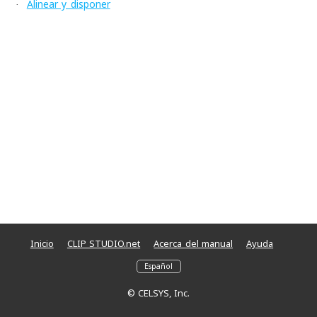
Alinear y disponer
·
Inicio
CLIP STUDIO.net
Acerca del manual
Ayuda
© CELSYS, Inc.