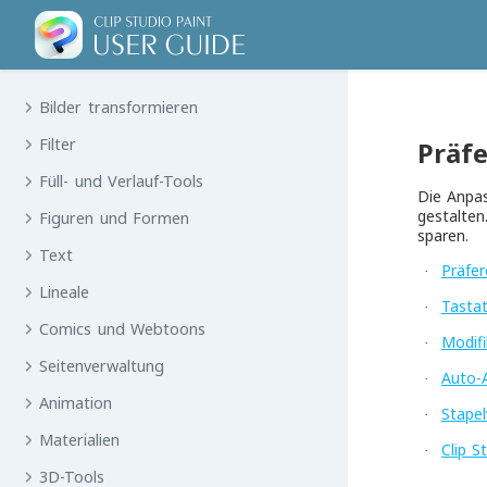
Farben
Auswahl
Bilder transformieren
Filter
Präf
Füll- und Verlauf-Tools
Die Anpas
gestalten
Figuren und Formen
sparen.
Text
Präfe
·
Lineale
Tastat
·
Comics und Webtoons
Modifi
·
Seitenverwaltung
Auto-
·
Animation
Stapel
·
Materialien
Clip S
·
3D-Tools