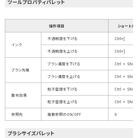
ツールプロパティパレット
操作項目
ショートカ
不透明度を下げる
Ctrl+[
インク
不透明度を上げる
Ctrl+]
ブラシ濃度を下げる
Ctrl + Shift
ブラシ先端
ブラシ濃度を上げる
Ctrl + Shift
粒子密度を下げる
Ctrl + Shift
散布効果
粒子密度を上げる
Ctrl + Shift
参照先
複数参照のON/OFF
0
ブラシサイズパレット