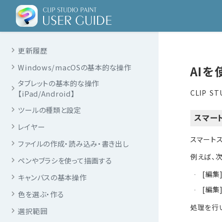
更新履歴
Windows/macOSの基本的な操作
AIを
タブレットの基本的な操作
CLIP 
【iPad/Android】
ツールの種類と設定
スマー
レイヤー
スマート
ファイルの作成・読み込み・書き出し
例えば、
ペンやブラシを使って描画する
[編集
·
キャンバスの基本操作
[編集
·
色を選ぶ・作る
処理を行い
選択範囲