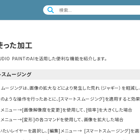
使った加工
STUDIO PAINTのAIを活用した便利な機能を紹介します。
トスムージング
スムージングは、画像の拡大などにより発生した荒れ（ジャギー）を軽減し
次のような操作を行ったあとに、[スマートスムージング]を適用すると効果
]メニュー→[画像解像度を変更]を使用して、[倍率]を大きくした場合
]メニュー→[変形]の各コマンドを使用して、画像を拡大した場合
たいレイヤーを選択し、[編集]メニュー→ [スマートスムージング]を選