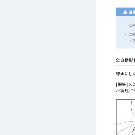
重
こ
·
こ
·
ッ
全自動彩
線画にし
[編集]
が新規に