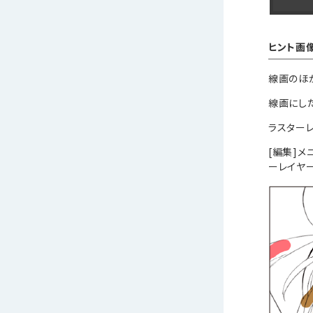
ヒント画
線画のほ
線画にし
ラスター
[編集]
ーレイヤ