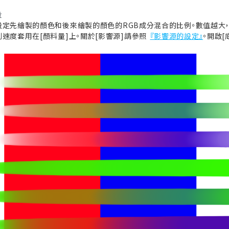
量
設定先繪製的顏色和後來繪製的顏色的RGB成分混合的比例。數值越大，
劃速度套用在[顏料量]上。關於[影響源]請參照
『影響源的設定』
。開啟[