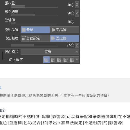
忘
擇向量圖層或顯示顏色為黑白的圖層，可能會有一些無法設定的項目。
明度
設定描繪時的不透明度。點擊[影響源]可以將筆壓和筆劃速度套用在不透
混色]並選擇[色彩混合]和[滲出]，將無法設定[不透明度]的[影響源]