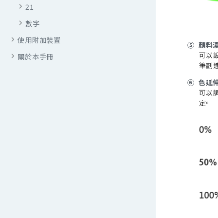
21
數字
使用附加裝置
⑤
顏料
可以
關於本手冊
筆劃速
⑥
色延
可以
定。