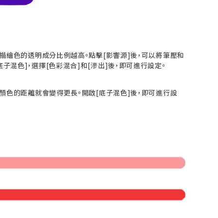
描繪色的透明成分比例越高。點擊[影響源]後，可以將筆壓和
底子混色]，選擇[色彩混合]和[滲出]後，即可進行設定。
顏色的距離就會變得更長。開啟[底子混色]後，即可進行設