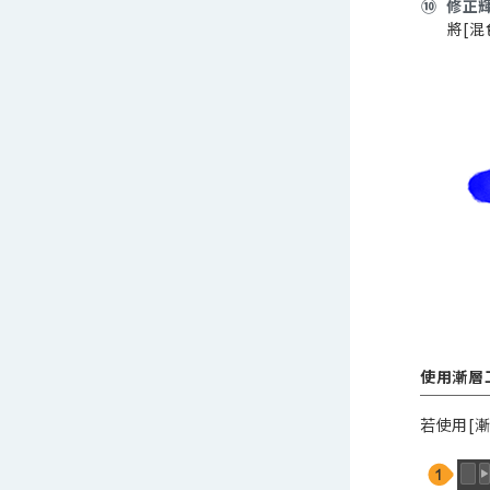
⑩
修正
將[混
使用漸層
若使用[