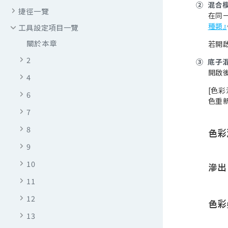
②
混合
捷徑一覽
在同
種類』
工具設定項目一覽
關於本章
若開啟
2
③
底子
開啟
4
[色
6
色重
7
8
9
10
11
12
13