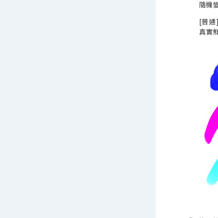
隨機變
[普通
真實