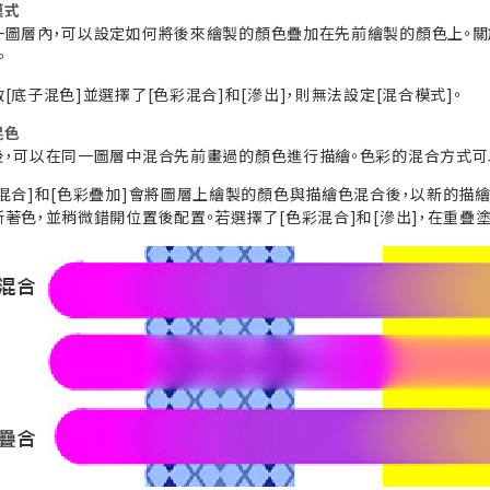
模式
一圖層內，可以設定如何將後來繪製的顏色疊加在先前繪製的顏色上。關
。
[底子混色]並選擇了[色彩混合]和[滲出]，則無法設定[混合模式]。
混色
後，可以在同一圖層中混合先前畫過的顏色進行描繪。色彩的混合方式可
彩混合]和[色彩疊加]會將圖層上繪製的顏色與描繪色混合後，以新的描
新著色，並稍微錯開位置後配置。若選擇了[色彩混合]和[滲出]，在重疊