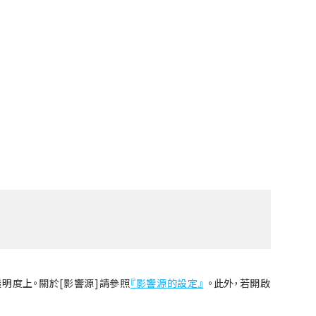
明度上。關於[影響源]請參照
『影響源的設定』
。此外，若開啟