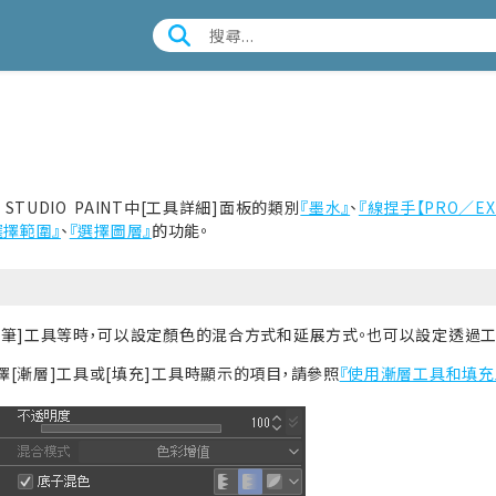
 STUDIO PAINT中[
工具
詳細]面板的類別
『墨水』
、
『線捏手【PRO／EX
選擇範圍』
、
『選擇圖層』
的功能。
毛筆]工具等時，可以設定顏色的混合方式和延展方式。也可以設定透過
擇[漸層]工具或[填充]工具時顯示的項目，請參照
『使用漸層工具和填充