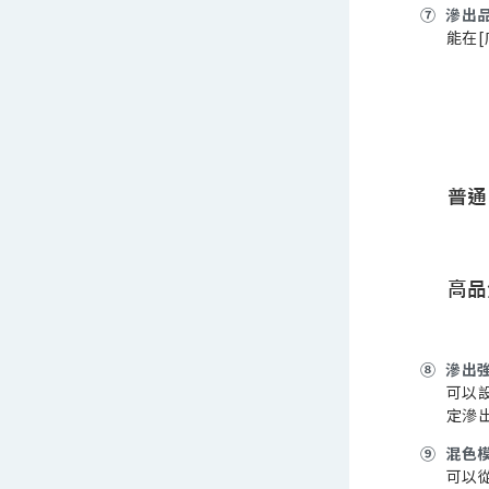
⑦
滲出
能在[
⑧
滲出
可以
定滲出
⑨
混色
可以