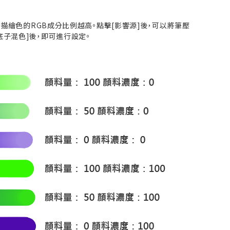
描繪色的RGB成分比例越高。點擊[影響源]後，可以將筆壓
底子混色]後，即可進行設定。