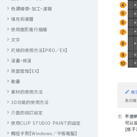
色調補償・加工・濾鏡
填充和漸層
使用圖形進行描繪
文字
尺規的使用方法【PRO／EX】
漫畫・條漫
頁面管理【EX】
動畫
素材的使用方法
備
若已選
3D功能的使用方法
介面的自訂設定
①
不透
使用CLIP STUDIO PAINT的設定
可以
[底子
觸控手勢【Windows／平板電腦】