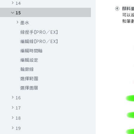
14
④
顏料
15
可以
和筆
墨水
線捏手【PRO／EX】
編輯線【PRO／EX】
編輯時間軸
編輯設定
輪廓線
選擇範圍
選擇圖層
16
17
18
19