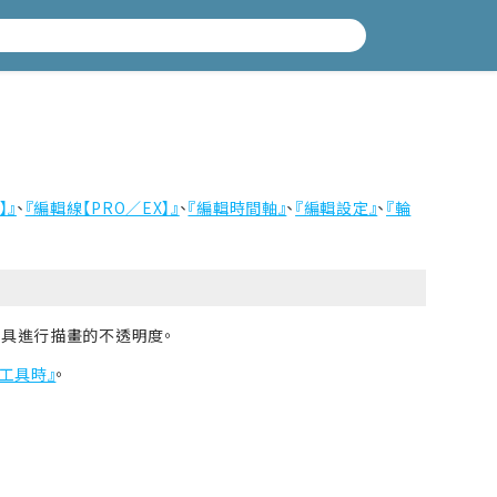
】』
、
『編輯線【PRO／EX】』
、
『編輯時間軸』
、
『編輯設定』
、
『輪
工具進行描畫的不透明度。
工具時』
。