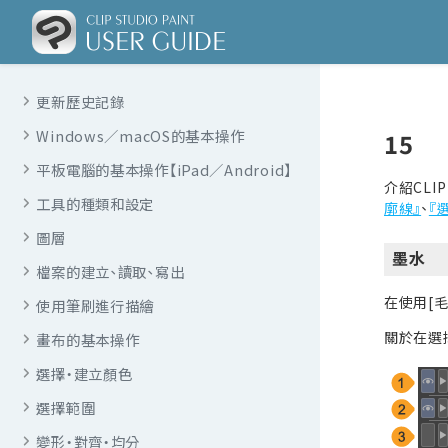
更新歷史記錄
Windows／macOS的基本操作
15
平板電腦的基本操作【iPad／Android】
介紹CLIP
工具的種類和設定
廓線』
、
『
圖層
墨水
檔案的建立、讀取、寫出
在使用[
使用筆刷進行描繪
關於在選
畫布的基本操作
選擇・建立顏色
選擇範圍
變形・對齊・均分