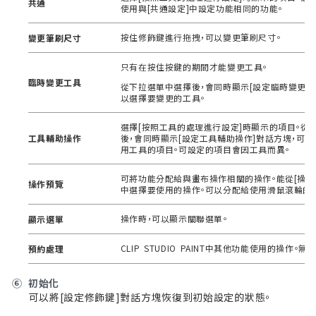
共通
使用與[共通設定]中設定功能相同的功能。
按住修飾鍵進行拖拽，可以變更筆刷尺寸。
變更筆刷尺寸
只有在按住按鍵的期間才能變更工具。
臨時變更工具
從下拉選單中選擇後，會同時顯示[設定臨時變更工
以選擇要變更的工具。
選擇[按照工具的處理進行設定]時顯示的項目。從
工具輔助操作
後，會同時顯示[設定工具輔助操作]對話方塊，可
用工具的項目。可設定的項目會因工具而異。
可將功能分配給與畫布操作相關的操作。能從[操作
操作預覽
中選擇要使用的操作。可以分配給使用滑鼠滾輪的
操作時，可以顯示關聯選單。
顯示選單
CLIP STUDIO PAINT中其他功能使用的操作。
預約處理
⑥
初始化
可以將[設定修飾鍵]對話方塊恢復到初始設定的狀態。