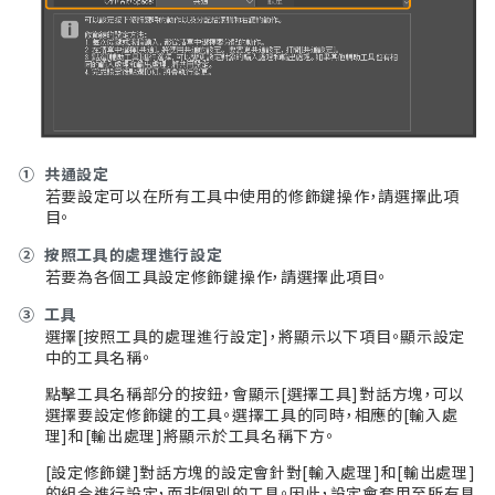
①
共通設定
若要設定可以在所有工具中使用的修飾鍵操作，請選擇此項
目。
②
按照工具的處理進行設定
若要為各個工具設定修飾鍵操作，請選擇此項目。
③
工具
選擇[按照工具的處理進行設定]，將顯示以下項目。顯示設定
中的工具名稱。
點擊工具名稱部分的按鈕，會顯示[選擇工具]對話方塊，可以
選擇要設定修飾鍵的工具。選擇工具的同時，相應的[輸入處
理]和[輸出處理]將顯示於工具名稱下方。
[設定修飾鍵]對話方塊的設定會針對[輸入處理]和[輸出處理]
的組合進行設定，而非個別的工具。因此，設定會套用至所有具