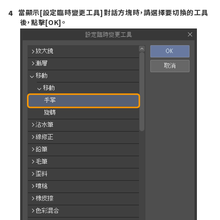
當顯示[設定臨時變更工具]對話方塊時，請選擇要切換的工具
4
後，點擊[OK]。