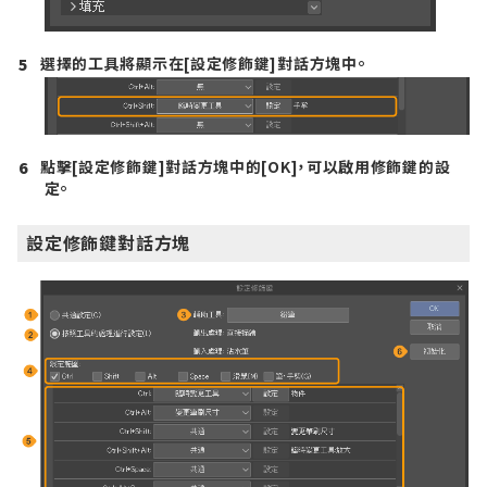
選擇的工具將顯示在[設定修飾鍵]對話方塊中。
5
點擊[設定修飾鍵]對話方塊中的[OK]，可以啟用修飾鍵的設
6
定。
設定修飾鍵對話方塊