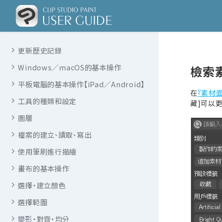
更新歷史記錄
Windows／macOS的基本操作
檢索
平板電腦的基本操作【iPad／Android】
在
『素材
工具的種類和設定
藏]可以
圖層
檔案的建立、讀取、寫出
使用筆刷進行描繪
畫布的基本操作
選擇・建立顏色
選擇範圍
變形・對齊・均分