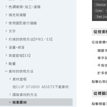
色調補償・加工・濾鏡
填充和漸層
使用圖形進行描繪
文字
從檢索
尺規的使用方法【PRO／EX】
在檢索欄
漫畫・條漫
關鍵
·
頁面管理【EX】
單字前
·
動畫
平假
·
素材的使用方法
於多
·
素材面板
點擊右側
從CLIP STUDIO ASSETS下載素材
從標籤
讀取素材的方法
檢索素材
點擊標籤