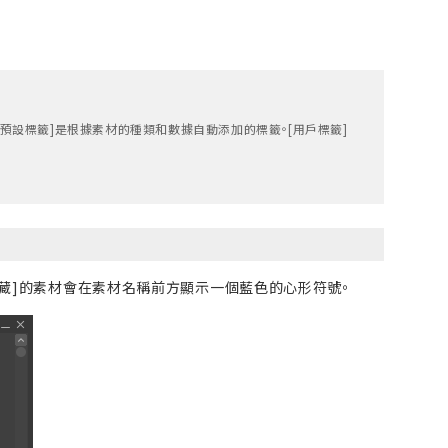
預設標籤]是根據素材的種類和數據自動添加的標籤。[用戶標籤]
收藏]的素材會在素材名稱前方顯示一個藍色的心形符號。