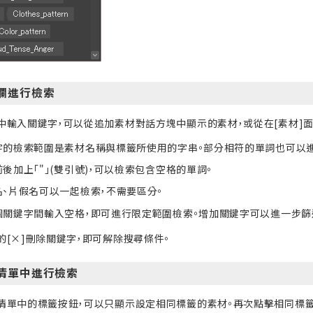
欄進行檢索
中輸入關鍵字，可以從追加素材對話方塊中顯示的素材，或從在[素材]
字的檢索範圍是素材名稱與標籤所使用的字串。部分相符的單詞也可以進
後加上「"」(雙引號)，可以檢索包含空格的單詞。
名、片假名可以一起檢索，不需要區分。
個關鍵字間輸入空格，即可進行限定範圍檢索。增加關鍵字可以進一步篩
的[×]刪除關鍵字，即可解除搜尋條件。
清單中進行檢索
清單中的標籤按鈕，可以只顯示設定相同標籤的素材。再次點擊相同標籤