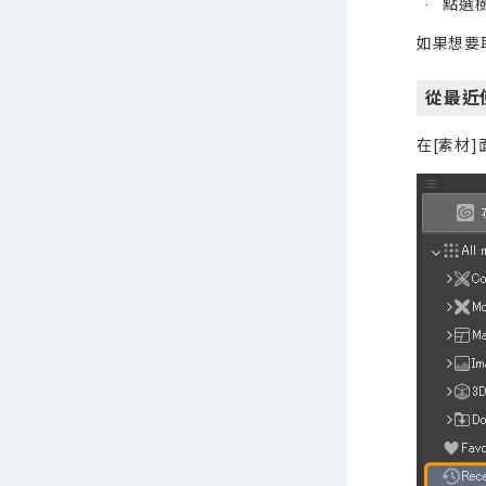
點選樹
·
如果想要
從最近
在[素材