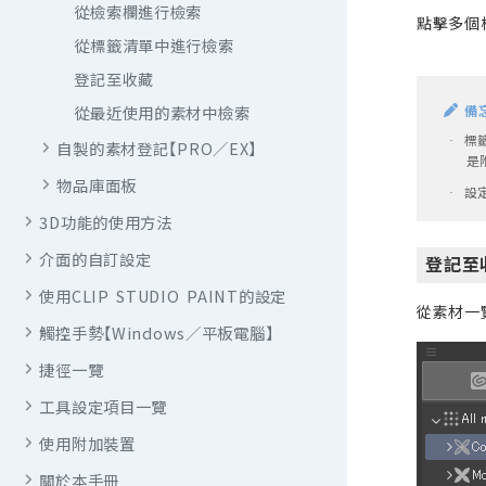
從檢索欄進行檢索
點擊多個
從標籤清單中進行檢索
登記至收藏
從最近使用的素材中檢索
備
標
·
自製的素材登記【PRO／EX】
是
物品庫面板
設
·
3D功能的使用方法
介面的自訂設定
登記至
使用CLIP STUDIO PAINT的設定
從素材一
觸控手勢【Windows／平板電腦】
捷徑一覽
工具設定項目一覽
使用附加裝置
關於本手冊