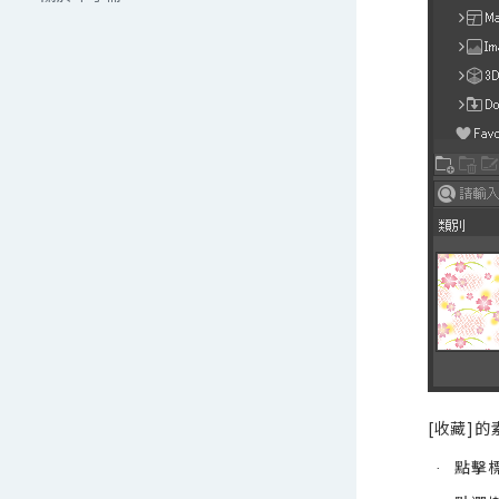
[收藏]
點擊標
·