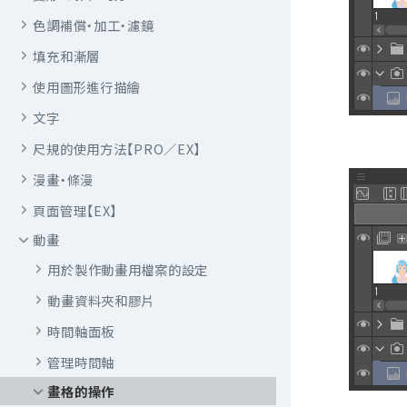
色調補償・加工・濾鏡
填充和漸層
使用圖形進行描繪
文字
尺規的使用方法【PRO／EX】
漫畫・條漫
頁面管理【EX】
動畫
用於製作動畫用檔案的設定
動畫資料夾和膠片
時間軸面板
管理時間軸
畫格的操作