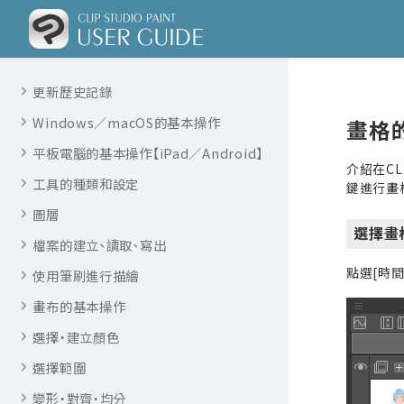
更新歷史記錄
Windows／macOS的基本操作
畫格
平板電腦的基本操作【iPad／Android】
介紹在CL
工具的種類和設定
鍵進行畫
圖層
選擇
檔案的建立、讀取、寫出
點選[時
使用筆刷進行描繪
畫布的基本操作
選擇・建立顏色
選擇範圍
變形・對齊・均分