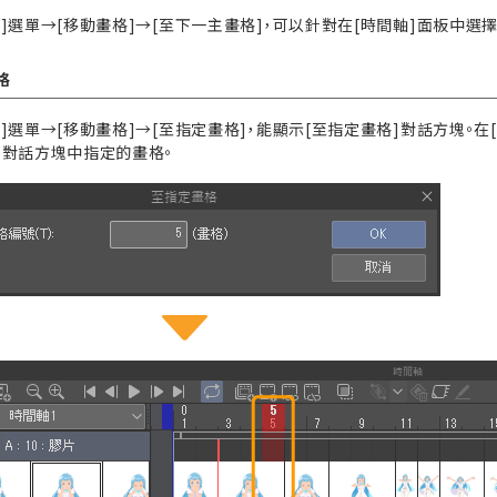
畫]選單→[移動畫格]→[至下一主畫格]，可以針對在[時間軸]面板中
格
]選單→[移動畫格]→[至指定畫格]，能顯示[至指定畫格]對話方塊。在
]對話方塊中指定的畫格。