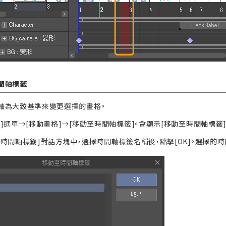
間軸標籤
軸為大致基準來變更選擇的畫格。
畫]選單→[移動畫格]→[移動至時間軸標籤]。會顯示[移動至時間軸標籤
至時間軸標籤]對話方塊中，選擇時間軸標籤名稱後，點擊[OK]。選擇的