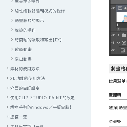
主畫格的操作
線性編輯器編輯模式的操作
動畫膠片的顯示
標籤的操作
時間軸的讀取和寫出【EX】
確認動畫
寫出動畫
將畫格
素材的使用方法
3D功能的使用方法
使用選單
介面的自訂設定
至開頭
使用CLIP STUDIO PAINT的設定
觸控手勢【Windows／平板電腦】
選擇[動畫
捷徑一覽
至最後
工具設定項目一覽