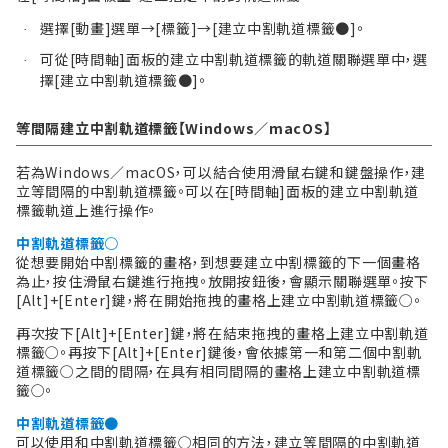
選擇[動畫]選單→[標籤]→[建立中割軌道標籤●]。
·
可從[時間軸]面板的建立中割軌道標籤的軌道關聯選單中，選
·
擇[建立中割軌道標籤●]。
等間隔建立中割軌道標籤【Windows／macOS】
若為Windows／macOS，可以結合使用滑鼠右鍵和鍵盤操作，建
立等間隔的中割軌道標籤。可以在[時間軸]面板的建立中割軌道
標籤軌道上進行操作。
中割軌道標籤○
從想要開始中割標籤的畫格，到想要建立中割標籤的下一個畫格
為止，按住滑鼠右鍵進行拖拽。放開按鈕後，會顯示關聯選單。按下
[Alt]+[Enter]鍵，將在開始拖拽的畫格上建立中割軌道標籤○。
再次按下[Alt]+[Enter]鍵，將在結束拖拽的畫格上建立中割軌道
標籤○。再按下[Alt]+[Enter]鍵後，會依據第一和第二個中割軌
道標籤○之間的間隔，在具有相同間隔的畫格上建立中割軌道標
籤○。
中割軌道標籤●
可以使用和中割軌道標籤○相同的方法，建立等間隔的中割軌道