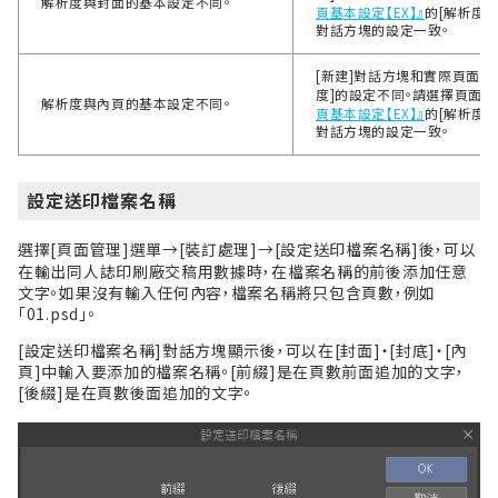
解析度與封面的基本設定不同。
頁基本設定【EX】』
的[解析度]
對話方塊的設定一致。
[新建]對話方塊和實際頁面上，
度]的設定不同。請選擇頁面，
解析度與內頁的基本設定不同。
頁基本設定【EX】』
的[解析度]
對話方塊的設定一致。
設定送印檔案名稱
選擇[頁面管理]選單→[裝訂處理]→[設定送印檔案名稱]後，可以
在輸出同人誌印刷廠交稿用數據時，在檔案名稱的前後添加任意
文字。如果沒有輸入任何內容，檔案名稱將只包含頁數，例如
「01.psd」。
[設定送印檔案名稱]對話方塊顯示後，可以在[封面]・[封底]・[內
頁]中輸入要添加的檔案名稱。[前綴]是在頁數前面追加的文字，
[後綴]是在頁數後面追加的文字。