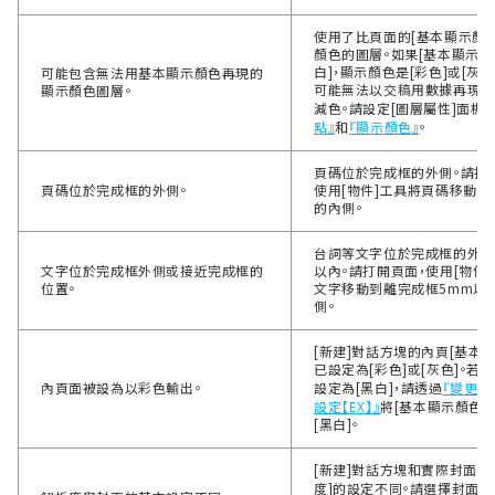
使用了比頁面的[基本顯示顏色
顏色的圖層。如果[基本顯示顏
白]，顯示顏色是[彩色]或[灰
可能包含無法用基本顯示顏色再現的
可能無法以交稿用數據再現，
顯示顏色圖層。
減色。請設定[圖層屬性]面板
點』
和
『顯示顏色』
。
頁碼位於完成框的外側。請打
頁碼位於完成框的外側。
使用[物件]工具將頁碼移動到
的內側。
台詞等文字位於完成框的外側
文字位於完成框外側或接近完成框的
以內。請打開頁面，使用[物件
位置。
文字移動到離完成框5mm以
側。
[新建]對話方塊的內頁[基本顯
已設定為[彩色]或[灰色]。若
內頁面被設為以彩色輸出。
設定為[黑白]，請透過
『變更作
設定【EX】』
將[基本顯示顏色]
[黑白]。
[新建]對話方塊和實際封面上，
度]的設定不同。請選擇封面，