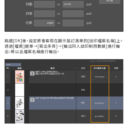
點選[OK]後，設定將會套用在顯示裝訂清單的[送印檔案名稱]上。
透過[檔案]選單→[寫出多頁]→[輸出同人誌印刷用數據]進行輸
出，將以此檔案名稱進行輸出。