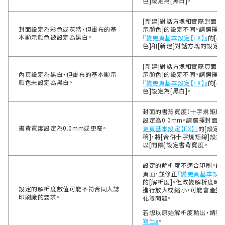
色]設定為[黑白]。
[新建]對話方塊和實際封面上
封面設定為彩色或灰階，但畫布的基
示顏色]的設定不同。請選擇封
本顯示顏色被設定為黑白。
『變更頁基本設定【EX】』
的[
色]和[新建]對話方塊的設定一
[新建]對話方塊和實際頁面上
內頁設定為黑白，但畫布的基本顯示
示顏色]的設定不同。請選擇頁
顏色未設定為黑白。
『變更頁基本設定【EX】』
的[
色]設定為[黑白]。
封面的書背寬度（十字規矩線
設定為0.0mm。請選擇封面，
書背寬度設定為0.0mm或更窄。
更頁基本設定【EX】』
的[設定
稿]，將[合併十字規矩線]設為
以[間隔]設定書背寬度。
設定的解析度不適合印刷。請
頁面，並修正
『變更頁基本設定【
的[解析度]。但改變解析度時
設定的解析度數值可能不符合同人誌
進行放大或縮小，可能會產生
印刷廠的要求。
花等問題。
若想以原始解析度輸出，請參
寫出』
。