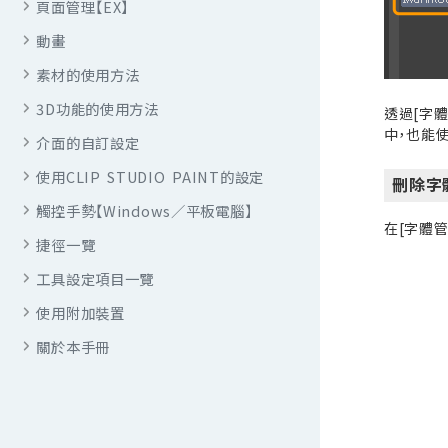
頁面管理【EX】
動畫
素材的使用方法
3D功能的使用方法
透過[字體
中，也能
介面的自訂設定
使用CLIP STUDIO PAINT的設定
刪除字
觸控手勢【Windows／平板電腦】
在[字體管
捷徑一覽
工具設定項目一覽
使用附加裝置
關於本手冊