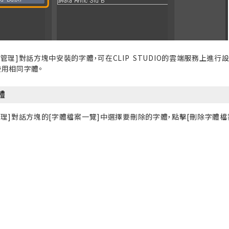
管理]對話方塊中安裝的字體，可在CLIP STUDIO的雲端服務上進行設定與
使用相同字體。
體
理]對話方塊的[字體檔案一覽]中選擇要刪除的字體，點擊[刪除字體檔案]。即