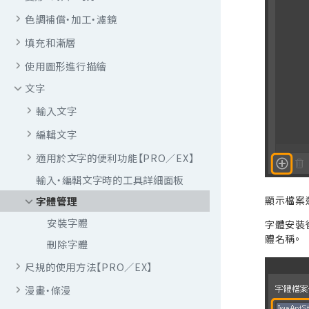
色調補償・加工・濾鏡
填充和漸層
使用圖形進行描繪
文字
輸入文字
編輯文字
適用於文字的便利功能【PRO／EX】
輸入・編輯文字時的工具詳細面板
顯示檔案選
字體管理
安裝字體
字體安裝後
體名稱。
刪除字體
尺規的使用方法【PRO／EX】
漫畫・條漫