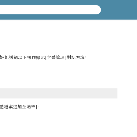
的字體。能透過以下操作顯示[字體管理]對話方塊。
字體檔案追加至清單]。