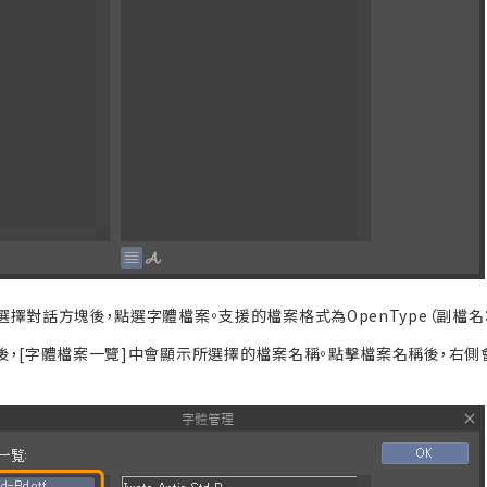
擇對話方塊後，點選字體檔案。支援的檔案格式為OpenType（副檔名：otf）
，[字體檔案一覽]中會顯示所選擇的檔案名稱。點擊檔案名稱後，右側會顯示於