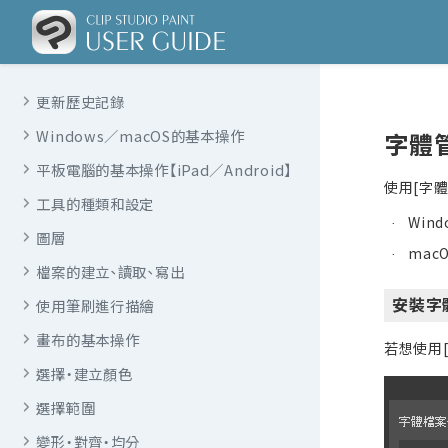
更新歷史記錄
Windows／macOS的基本操作
字體
平板電腦的基本操作【iPad／Android】
使用[字體
工具的種類和設定
Win
·
圖層
mac
·
檔案的建立、讀取、寫出
安裝字
使用筆刷進行描繪
畫布的基本操作
若想使用[
選擇・建立顏色
選擇範圍
變形・對齊・均分