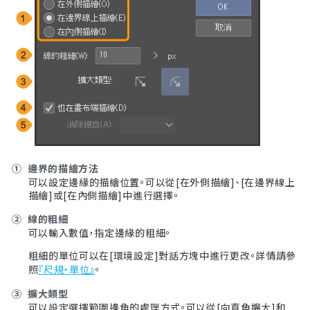
①
邊界的描繪方法
可以設定邊緣的描繪位置。可以從[在外側描繪]、[在邊界線上
描繪]或[在內側描繪]中進行選擇。
②
線的粗細
可以輸入數值，指定邊緣的粗細。
粗細的單位可以在[環境設定]對話方塊中進行更改。詳情請參
照
『尺規・單位』
。
③
擴大類型
可以設定選擇範圍邊角的處理方式。可以從[向直角擴大]和