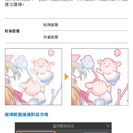
建立邊緣。
點陣圖層
對象圖層
向量圖層
選擇範圍鑲邊對話方塊