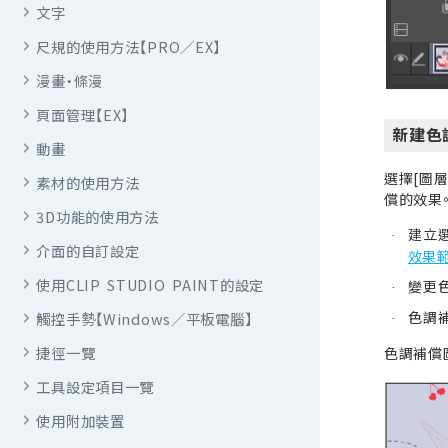
文字
尺規的使用方法【PRO／EX】
漫畫・條漫
頁面管理【EX】
新建色調
動畫
選擇[圖
素材的使用方法
償的效果
3D功能的使用方法
建立
·
介面的自訂設定
效果範
使用CLIP STUDIO PAINT的設定
變更
·
色調
觸控手勢【Windows／平板電腦】
·
捷徑一覽
色調補償
工具設定項目一覽
使用附加裝置