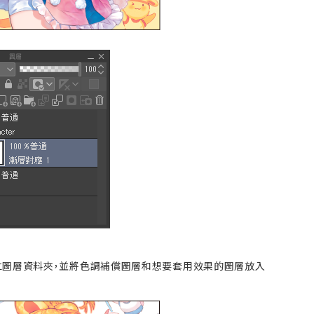
立圖層資料夾，並將色調補償圖層和想要套用效果的圖層放入