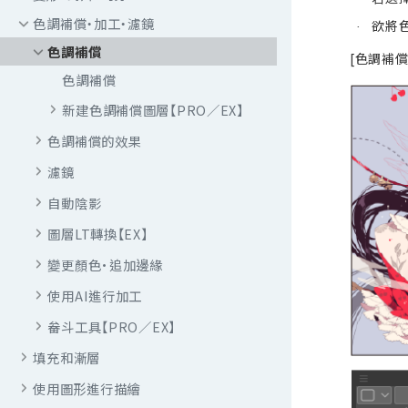
色調補償・加工・濾鏡
欲將
·
色調補償
[色調補
色調補償
新建色調補償圖層【PRO／EX】
色調補償的效果
濾鏡
自動陰影
圖層LT轉換【EX】
變更顏色·追加邊緣
使用AI進行加工
畚斗工具【PRO／EX】
填充和漸層
使用圖形進行描繪