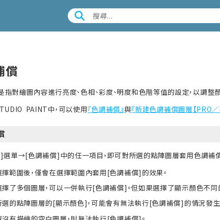
補償
是指對繪圖內容進行亮度、色相、彩度、明度和色階等值的設定，以調整顏
STUDIO PAINT中，可以使用
『色調補償』
與
『新建色調補償圖層【PRO／E
償
輯]選單→
[
色調補償
]
中的任一項目，即可對所選的點陣圖層套用色調補償
選擇範圍後，僅會在選擇範圍內套用
[
色調補償
]
的效果。
選擇了多個圖層，可以一併執行[色調補償]。但如果選擇了顯示顏色不同的
所選的點陣圖層的[顯示顏色]，可能會有無法執行[色調補償]的情況發生
擇沒有描繪的空白圖層，則無法執行[色調補償]。