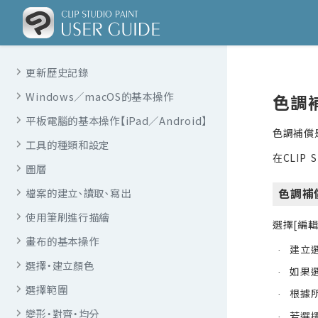
更新歷史記錄
Windows／macOS的基本操作
色調
平板電腦的基本操作【iPad／Android】
色調補償
工具的種類和設定
在CLIP 
圖層
色調補
檔案的建立、讀取、寫出
使用筆刷進行描繪
選擇[編
畫布的基本操作
建立
·
選擇・建立顏色
如果
·
選擇範圍
根據
·
變形・對齊・均分
若選
·