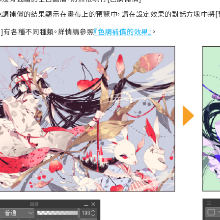
色調補償的結果顯示在畫布上的預覽中，請在設定效果的對話方塊中將[
償]有各種不同種類。詳情請參照
『色調補償的效果』
。