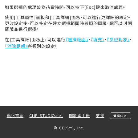
如果選擇的處理較為花費時間，可以按下[Esc]鍵來取消處理。
使用[工具屬性]面板和[工具詳細]面板，可以進行更詳細的設定。
更改設定後，可以指定在建立選擇範圍時參照的圖層，還可以封閉
間隙並進行選擇。
在[工具詳細]面板上，可以進行
『選擇範圍』
・
『填充』
・
『參照對象』
・
『消除鋸齒』
各類別的設定。
返回首頁
CLIP STUDIO.net
關於本手冊
支援
© CELSYS, Inc.