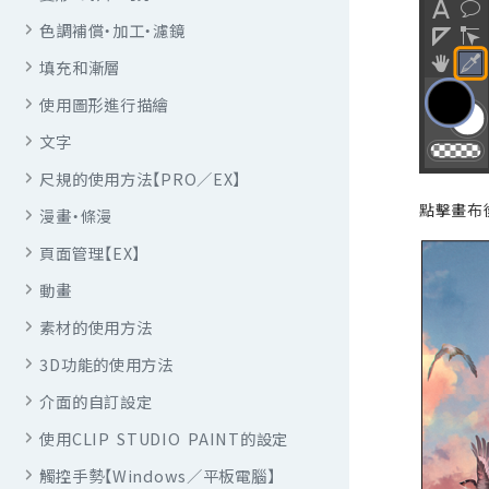
色調補償・加工・濾鏡
填充和漸層
使用圖形進行描繪
文字
尺規的使用方法【PRO／EX】
點擊畫布
漫畫・條漫
頁面管理【EX】
動畫
素材的使用方法
3D功能的使用方法
介面的自訂設定
使用CLIP STUDIO PAINT的設定
觸控手勢【Windows／平板電腦】