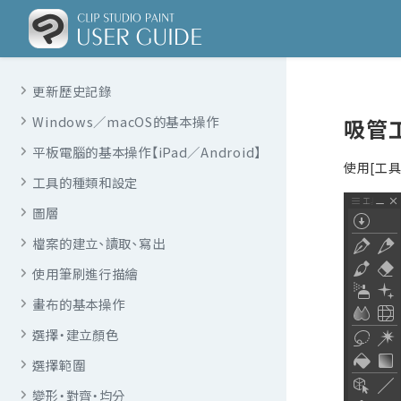
更新歷史記錄
Windows／macOS的基本操作
吸管
平板電腦的基本操作【iPad／Android】
使用[工具
工具的種類和設定
圖層
檔案的建立、讀取、寫出
使用筆刷進行描繪
畫布的基本操作
選擇・建立顏色
選擇範圍
變形・對齊・均分