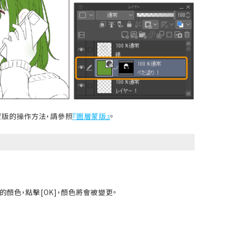
蒙版的操作方法，請參照
『圖層蒙版』
。
顏色，點擊[OK]，顏色將會被變更。