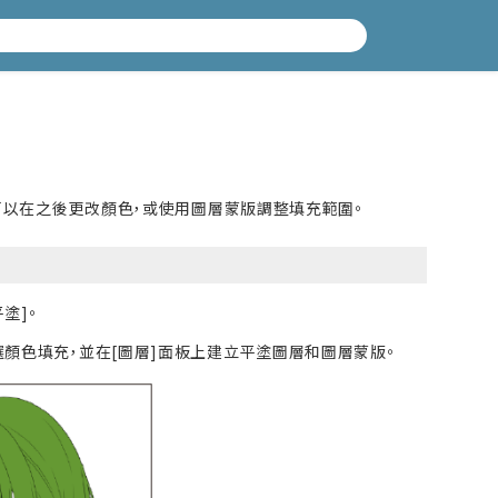
層，可以在之後更改顏色，或使用圖層蒙版調整填充範圍。
塗]。
選顏色填充，並在[圖層]面板上建立平塗圖層和圖層蒙版。