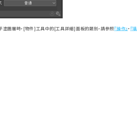
平塗圖層時，[物件]工具中的[工具詳細]面板的類別，請參照
『操作』
・
『