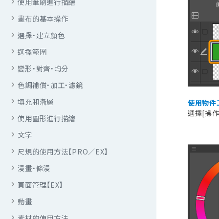
使用筆刷進行描繪
畫布的基本操作
選擇・建立顏色
選擇範圍
變形・對齊・均分
色調補償・加工・濾鏡
填充和漸層
使用物件
選擇[操
使用圖形進行描繪
文字
尺規的使用方法【PRO／EX】
漫畫・條漫
頁面管理【EX】
動畫
素材的使用方法