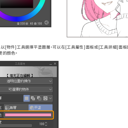
果以[物件]工具選擇平塗圖層，可以在[工具屬性]面板或[工具詳細]面板
更的顏色。