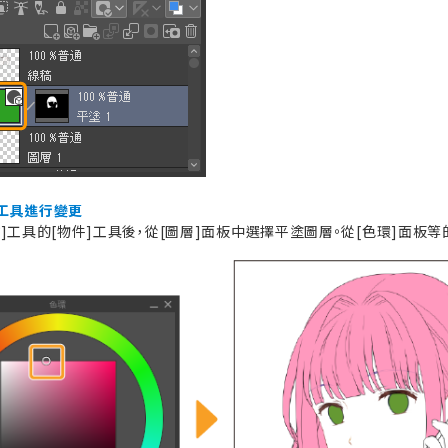
工具進行變更
作]工具的[物件]工具後，從[圖層]面板中選擇平塗圖層。從[色環]面