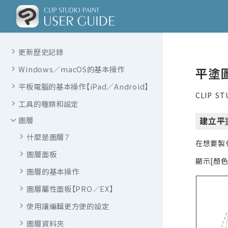
更新歷史記錄
Windows／macOS的基本操作
平塗圖
平板電腦的基本操作【iPad／Android】
CLIP 
工具的種類和設定
建立平
圖層
什麼是圖層？
在想要製
圖層面板
顯示[顏
圖層的基本操作
圖層屬性面板【PRO／EX】
使用讓編輯更方便的設定
圖層資料夾