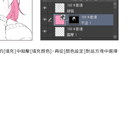
的[填充]中點擊[填充顏色]，再從[顏色設定]對話方塊中選擇