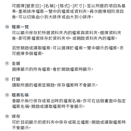
可選擇[變更日]・[名稱]・[格式]・[尺寸]，並以所選的項目為基
準，重新排序檔案一覽中的檔案或資料夾。再次選擇相同項目
後，可以切換由小到大排序或由大到小排序。
⑩
檔案一覽
可以顯示保存於所選資料夾內的檔案與資料夾。選擇資料夾
後，即可將檔案保存於資料夾中，或開啟資料夾內的檔案。
若想開啟或讀取檔案，可以選擇於檔案一覽中顯示的檔案。亦
可選擇多個檔案。
⑪
全選
選擇顯示的所有檔案。會於開啟檔案時顯示。
⑫
打開
讀取所選的檔案並開啟。保存檔案時不會顯示。
⑬
檔案名稱
會顯示執行保存或寫出時的檔案名稱。亦可在這個畫面中指定
檔案名稱。開啟或讀取檔案時不會顯示。
⑭
保存
可於目前顯示的資料夾中保存或寫出檔案。開啟或讀取檔案時
不會顯示。