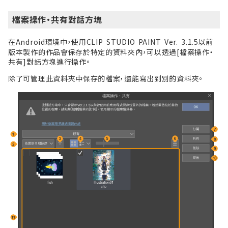
檔案操作・共有對話方塊
在Android環境中，使用CLIP STUDIO PAINT Ver. 3.1.5以前
版本製作的作品會保存於特定的資料夾內，可以透過[檔案操作・
共有]對話方塊進行操作。
除了可管理此資料夾中保存的檔案，還能寫出到別的資料夾。