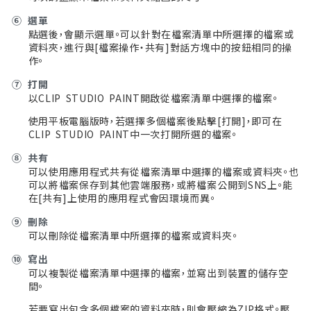
⑥
選單
點選後，會顯示選單。可以針對在檔案清單中所選擇的檔案或
資料夾，進行與[檔案操作・共有]對話方塊中的按鈕相同的操
作。
⑦
打開
以CLIP STUDIO PAINT開啟從檔案清單中選擇的檔案。
使用平板電腦版時，若選擇多個檔案後點擊[打開]，即可在
CLIP STUDIO PAINT中一次打開所選的檔案。
⑧
共有
可以使用應用程式共有從檔案清單中選擇的檔案或資料夾。也
可以將檔案保存到其他雲端服務，或將檔案公開到SNS上。能
在[共有]上使用的應用程式會因環境而異。
⑨
刪除
可以刪除從檔案清單中所選擇的檔案或資料夾。
⑩
寫出
可以複製從檔案清單中選擇的檔案，並寫出到裝置的儲存空
間。
若要寫出包含多個檔案的資料夾時，則會壓縮為ZIP格式。壓