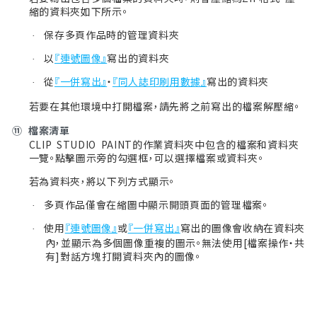
縮的資料夾如下所示。
保存多頁作品時的管理資料夾
·
以
『連號圖像』
寫出的資料夾
·
從
『一併寫出』
・
『同人誌印刷用數據』
寫出的資料夾
·
若要在其他環境中打開檔案，請先將之前寫出的檔案解壓縮。
⑪
檔案清單
CLIP STUDIO PAINT的作業資料夾中包含的檔案和資料夾
一覽。點擊圖示旁的勾選框，可以選擇檔案或資料夾。
若為資料夾，將以下列方式顯示。
多頁作品僅會在縮圖中顯示開頭頁面的管理檔案。
·
使用
『連號圖像』
或
『一併寫出』
寫出的圖像會收納在資料夾
·
內，並顯示為多個圖像重複的圖示。無法使用[檔案操作・共
有]對話方塊打開資料夾內的圖像。