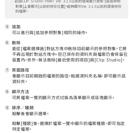
若由CLIP STUDIO PAINT Ver. 3.1.5以前的環境進行更新，[追加參照
·
對象]上會顯示[以前的保存位置]。能夠顯示Ver. 3.1.5以前的環境保存
的檔案。
⑤
追加
可以進行與[追加參照對象]相同的操作。
⑥
刪除
能從[檔案選擇器]對話方塊中刪除目前顯示的參照對象。它將
不再出現於對話方塊中，但已保存的資料夾與檔案仍會保留在
裝置內。另外，無法刪除[最近使用的項目]與[Clip Studio]。
⑦
頁面路徑
會顯示目前開啟的檔案的路徑。點選資料夾名稱，即可顯示該
資料夾。
⑧
顯示方法
可將檔案一覽的顯示方式切換為清單顯示或區塊顯示。
⑨
排序／種類
點擊後會顯示選單。
點擊[種類]後，選擇於檔案一覽中顯示的檔案種類，即可指定
特定檔案。