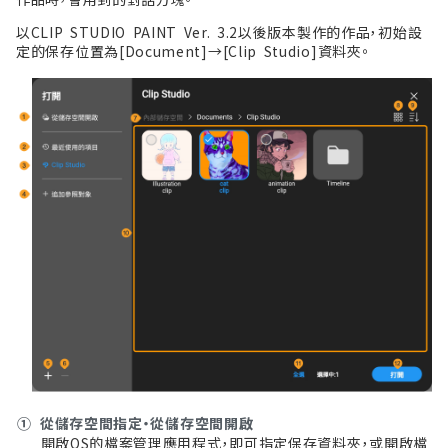
以CLIP STUDIO PAINT Ver. 3.2以後版本製作的作品，初始設
定的保存位置為[Document]→[Clip Studio]資料夾。
①
從儲存空間指定・從儲存空間開啟
開啟OS的檔案管理應用程式，即可指定保存資料夾，或開啟檔