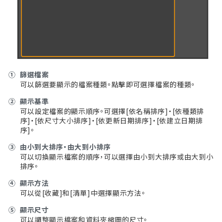
①
篩選檔案
可以篩選要顯示的檔案種類。點擊即可選擇檔案的種類。
②
顯示基準
可以設定檔案的顯示順序。可選擇[依名稱排序]・[依種類排
序]・[依尺寸大小排序]・[依更新日期排序]・[依建立日期排
序]。
③
由小到大排序・由大到小排序
可以切換顯示檔案的順序，可以選擇由小到大排序或由大到小
排序。
④
顯示方法
可以從[收藏]和[清單]中選擇顯示方法。
⑤
顯示尺寸
可以調整顯示檔案和資料夾縮圖的尺寸。