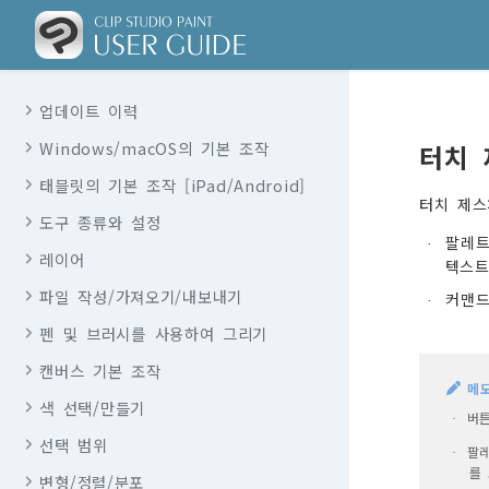
업데이트 이력
Windows/macOS의 기본 조작
터치 
태블릿의 기본 조작 [iPad/Android]
터치 제스
도구 종류와 설정
팔레트
·
레이어
텍스트
파일 작성/가져오기/내보내기
커맨드
·
펜 및 브러시를 사용하여 그리기
캔버스 기본 조작
메
색 선택/만들기
버튼
·
선택 범위
팔레
·
를
변형/정렬/분포