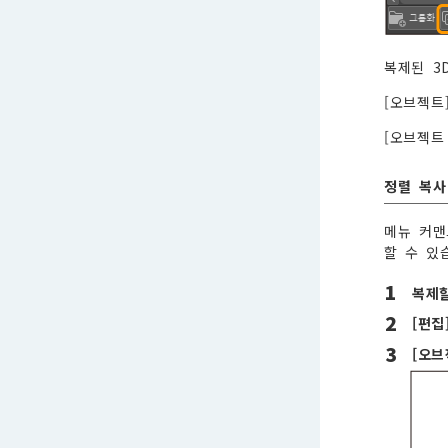
복제된 3
[오브젝트
[오브젝트
정렬 복사
메뉴 커맨
할 수 있
1
복제할
2
[편집
3
[오브