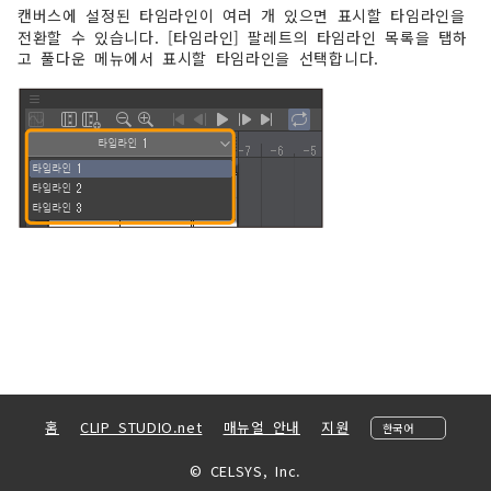
캔버스에 설정된 타임라인이 여러 개 있으면 표시할 타임라인을
전환할 수 있습니다. [타임라인] 팔레트의 타임라인 목록을 탭하
고 풀다운 메뉴에서 표시할 타임라인을 선택합니다.
홈
CLIP STUDIO.net
매뉴얼 안내
지원
© CELSYS, Inc.