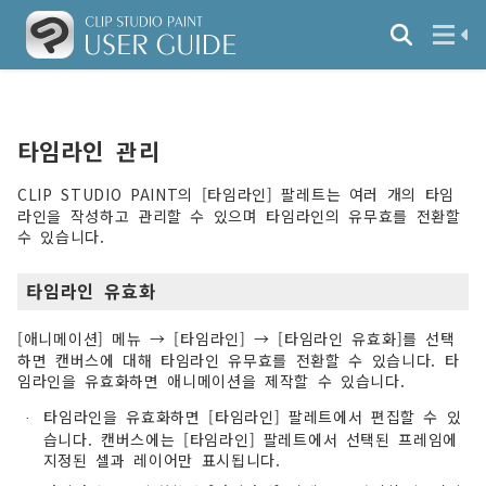
타임라인 관리
CLIP STUDIO PAINT의 [타임라인] 팔레트는 여러 개의 타임
라인을 작성하고 관리할 수 있으며 타임라인의 유무효를 전환할
수 있습니다.
타임라인 유효화
[애니메이션] 메뉴 → [타임라인] → [타임라인 유효화]를 선택
하면 캔버스에 대해 타임라인 유무효를 전환할 수 있습니다. 타
임라인을 유효화하면 애니메이션을 제작할 수 있습니다.
타임라인을 유효화하면 [타임라인] 팔레트에서 편집할 수 있
·
습니다. 캔버스에는 [타임라인] 팔레트에서 선택된 프레임에
지정된 셀과 레이어만 표시됩니다.