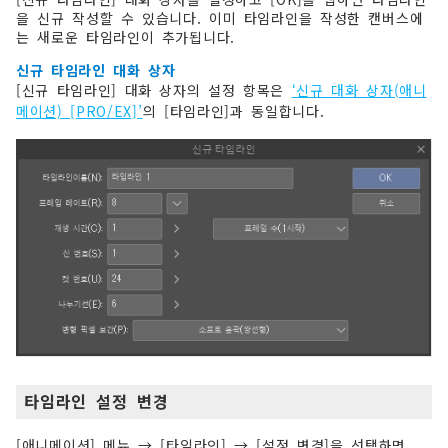
을 신규 작성할 수 있습니다. 이미 타임라인을 작성한 캔버스에
는 새로운 타임라인이 추가됩니다.
신규 타임라인 대화 상자
[신규 타임라인] 대화 상자의 설정 항목은
‘신규 대화 상자(애니
메이션) [PRO/EX]’
의 [타임라인]과 동일합니다.
타임라인 설정 변경
[애니메이션] 메뉴 → [타임라인] → [설정 변경]을 선택하면