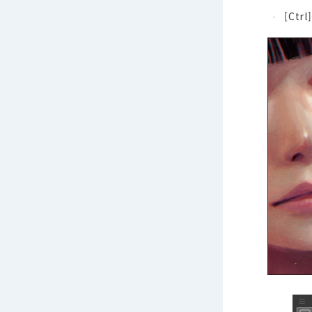
[Ctr
·