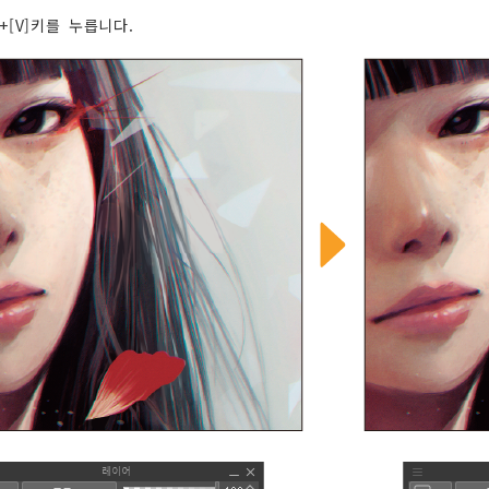
l]+[V]키를 누릅니다.