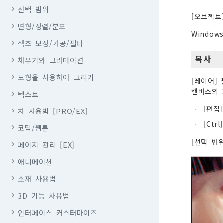
선택 범위
[오브젝트
변형/정렬/분포
Windo
색조 보정/가공/필터
복사
채우기와 그라데이션
도형을 사용하여 그리기
[레이어]
캔버스의 
텍스트
[편집
자 사용법 [PRO/EX]
·
[Ctr
·
코믹/웹툰
[선택 범
페이지 관리 [EX]
애니메이션
소재 사용법
3D 기능 사용법
인터페이스 커스터마이즈