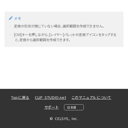
メモ
定規の形状が閉じていない場合、選択範囲を作成できません。
·
[Ctrl]キーを押しながら、[レイヤー]パレットの定規アイコンをタップする
·
と、定規から選択範囲を作成できます。
Topに戻る
CLIP STUDIO.net
このマニュアルについて
サポート
© CELSYS, Inc.