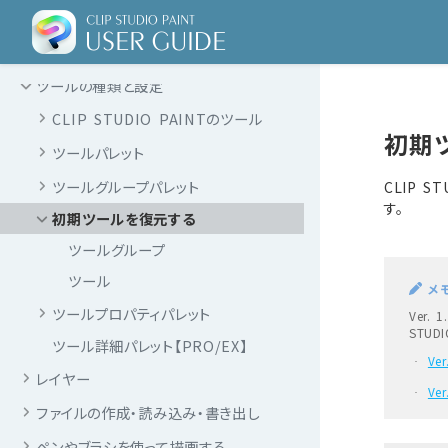
Windows/macOSの基本的な操作
タブレットの基本的な操作
【iPad/Android】
ツールの種類と設定
CLIP STUDIO PAINTのツール
初期
ツールパレット
ツールグループパレット
CLIP 
す。
初期ツールを復元する
ツールグループ
ツール
メ
ツールプロパティパレット
Ver.
STUD
ツール詳細パレット【PRO/EX】
Ve
·
レイヤー
Ve
·
ファイルの作成・読み込み・書き出し
ペンやブラシを使って描画する