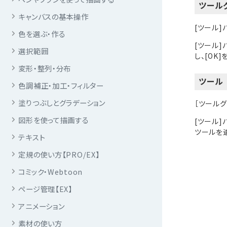
ツール
キャンバスの基本操作
[ツール
色を選ぶ・作る
[ツール
選択範囲
し、[OK
変形・整列・分布
ツール
色調補正・加工・フィルター
塗りつぶしとグラデーション
［ツール
図形を使って描画する
[ツール]
ツールを追
テキスト
定規の使い方【PRO/EX】
コミック・Webtoon
ページ管理【EX】
アニメーション
素材の使い方