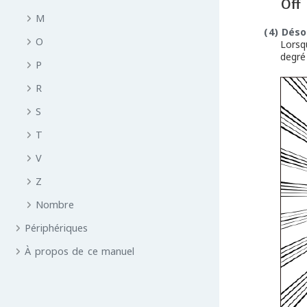
M
(4)
Déso
O
Lorsq
degré
P
R
S
T
V
Z
Nombre
Périphériques
À propos de ce manuel