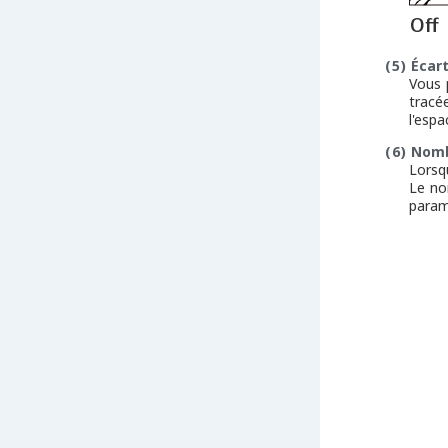
(5)
Écar
Vous 
tracée
l'espa
(6)
Nomb
Lorsq
Le no
param