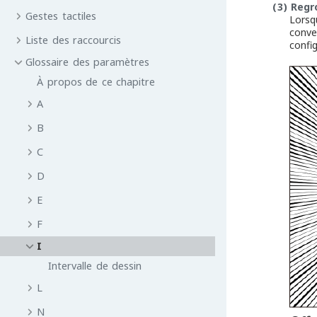
(3)
Regr
Gestes tactiles
Lorsq
conve
Liste des raccourcis
confi
Glossaire des paramètres
À propos de ce chapitre
A
B
C
D
E
F
I
Intervalle de dessin
L
N