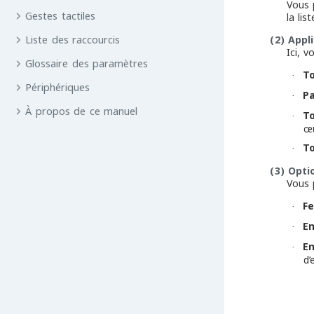
Vous 
Gestes tactiles
la lis
Liste des raccourcis
(2)
Appl
Ici, 
Glossaire des paramètres
To
·
Périphériques
Pa
·
À propos de ce manuel
To
·
œu
To
·
(3)
Opti
Vous 
Fe
·
En
·
En
·
d’