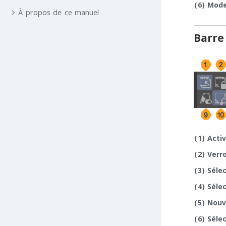
(6)
Mode
À propos de ce manuel
Barr
(1)
Acti
(2)
Verro
(3)
Séle
(4)
Sélec
(5)
Nouv
(6)
Sélec