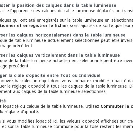
uster la position des calques dans la table lumineuse
ialise l’apparence des calques de table lumineuse déplacés ou transf
alques qui ont été enregistrés sur la table lumineuse en sélection
tionner et enregistrer le fichier
sont ajustés de sorte que leur c
rser les calques horizontalement dans la table lumineuse
lque de table lumineuse actuellement sélectionnée peut être inver
fichage précédent.
rser les calques verticalement dans la table lumineuse
lque de la table lumineuse actuellement sélectionné peut être inve
chage précédent.
ger la cible d’opacité entre Tout ou Individuel
pouvez basculer un objet dont vous souhaitez modifier l’opacité da
uer le réglage d’opacité à tous les calques de la table lumineuse. D
ement aux calques de la table lumineuse sélectionnés.
ité
t l’opacité du calque de la table lumineuse. Utilisez
Commuter la ci
du réglage d’opacité.
i vous modifiez l’opacité ici, les valeurs d’opacité affichées sur c
lo et sur la Table lumineuse commune pour la toile restent les même