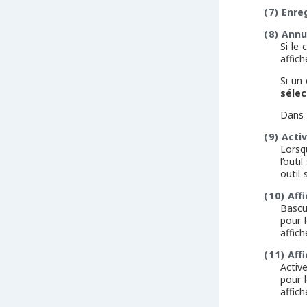
(7)
Enre
(8)
Annu
Si le 
affich
Si un
sélec
Dans l
(9)
Activ
Lorsqu
l’out
outil
(10)
Aff
Bascu
pour 
affich
(11)
Aff
Activ
pour 
affich