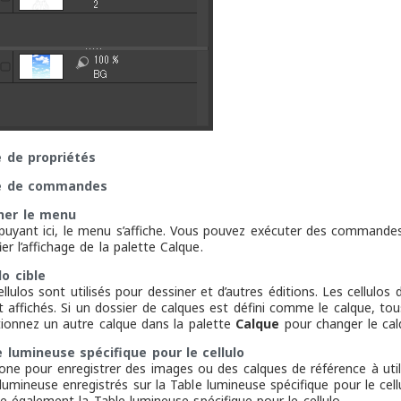
e de propriétés
e de commandes
cher le menu
puyant ici, le menu s’affiche. Vous pouvez exécuter des commande
er l’affichage de la palette Calque.
lo cible
llulos sont utilisés pour dessiner et d’autres éditions. Les cellulo
t affichés. Si un dossier de calques est défini comme le calque, tou
tionnez un autre calque dans la palette
Calque
pour changer le calq
e lumineuse spécifique pour le cellulo
one pour enregistrer des images ou des calques de référence à utilis
lumineuse enregistrés sur la Table lumineuse spécifique pour le cellul
e également la Table lumineuse spécifique pour le cellulo.