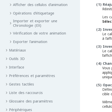
(1)
Réaj
Afficher des cellulos d’animation
Réinit
Opérations d’étiquetage
Les c
Importer et exporter une
Sélec
Chronologie (EX)
(2)
Inve
Vérification de votre animation
Le ca
à l’af
Exporter l’animation
(3)
Inve
Matériaux
Le ca
l’affi
Outils 3D
(4)
Chan
Interface
Vous 
appliq
Préférences et paramètres
uniqu
Gestes tactiles
(5)
Opac
Défini
Liste des raccourcis
cible 
Glossaire des paramètres
Même s
cellu
Périphériques