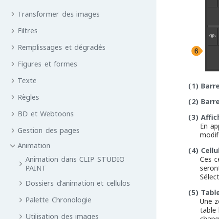
Transformer des images
Filtres
Remplissages et dégradés
Figures et formes
Texte
(1)
Barr
Règles
(2)
Barr
BD et Webtoons
(3)
Affi
En ap
Gestion des pages
modifi
Animation
(4)
Cellu
Ces ce
Animation dans CLIP STUDIO
seron
PAINT
Sélec
Dossiers d’animation et cellulos
(5)
Tabl
Palette Chronologie
Une z
table 
Utilisation des images
chang