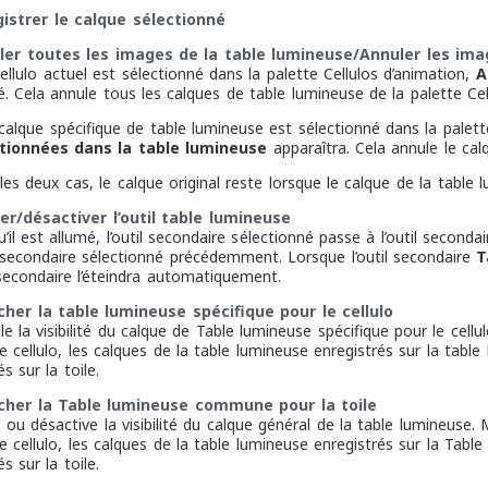
gistrer le calque sélectionné
ler toutes les images de la table lumineuse/Annuler les ima
cellulo actuel est sélectionné dans la palette Cellulos d’animation,
A
é. Cela annule tous les calques de table lumineuse de la palette Cel
 calque spécifique de table lumineuse est sélectionné dans la palet
tionnées dans la table lumineuse
apparaîtra. Cela annule le cal
es deux cas, le calque original reste lorsque le calque de la table l
er/désactiver l’outil table lumineuse
’il est allumé, l’outil secondaire sélectionné passe à l’outil seconda
il secondaire sélectionné précédemment. Lorsque l’outil secondaire
T
 secondaire l’éteindra automatiquement.
icher la table lumineuse spécifique pour le cellulo
le la visibilité du calque de Table lumineuse spécifique pour le ce
le cellulo, les calques de la table lumineuse enregistrés sur la tab
és sur la toile.
icher la Table lumineuse commune pour la toile
e ou désactive la visibilité du calque général de la table lumineus
le cellulo, les calques de la table lumineuse enregistrés sur la Ta
és sur la toile.