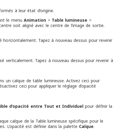
ormés à leur état d’origine.
nant le menu
Animation
>
Table lumineuse
>
entre soit aligné avec le centre de l’image de sortie.
sé horizontalement. Tapez à nouveau dessus pour revenir
rsé verticalement. Tapez à nouveau dessus pour revenir à
ns un calque de table lumineuse. Activez ceci pour
ésactivez ceci pour appliquer le réglage d’opacité
ble d’opacité entre Tout et Individuel
pour définir la
haque calque de la Table lumineuse spécifique pour le
s. L’opacité est définie dans la palette
Calque
.