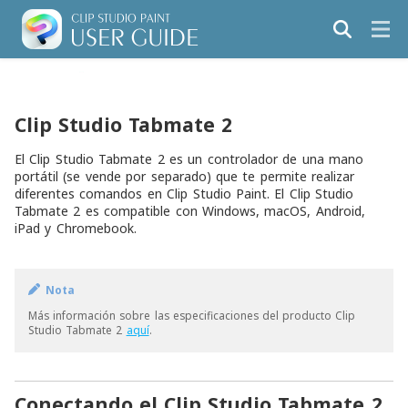
Clip Studio Tabmate 2
El Clip Studio Tabmate 2 es un controlador de una mano
portátil (se vende por separado) que te permite realizar
diferentes comandos en Clip Studio Paint. El Clip Studio
Tabmate 2 es compatible con Windows, macOS, Android,
iPad y Chromebook.
Nota
Más información sobre las especificaciones del producto Clip
Studio Tabmate 2
aquí
.
Conectando el Clip Studio Tabmate 2