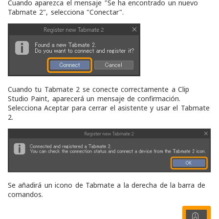
Cuando aparezca el mensaje "Se ha encontrado un nuevo
Tabmate 2", selecciona "Conectar".
Cuando tu Tabmate 2 se conecte correctamente a Clip
Studio Paint, aparecerá un mensaje de confirmación.
Selecciona Aceptar para cerrar el asistente y usar el Tabmate
2.
Se añadirá un icono de Tabmate a la derecha de la barra de
comandos.