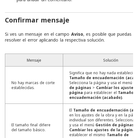
Confirmar mensaje
Si ves un mensaje en el campo
Aviso
, es posible que puedas
resolver el error aplicando la respectiva solución.
Mensaje
Solución
Significa que no hay nada establecido
Tamaño de encuadernación (acab
No hay marcas de corte
Selecciona la página y usa el menú
Ge
establecidas.
de páginas
>
Cambiar los ajustes 
página
para establecer el
Tamaño d
encuadernación (acabado)
.
El
Tamaño de encuadernación (ac
en los ajustes de la obra y en la pági
individual son diferentes. Selecciona 
El tamaño final difiere
y usa el menú
Gestión de páginas
>
del tamaño básico.
Cambiar los ajustes de la página
p
establecer el mismo
Tamaño de