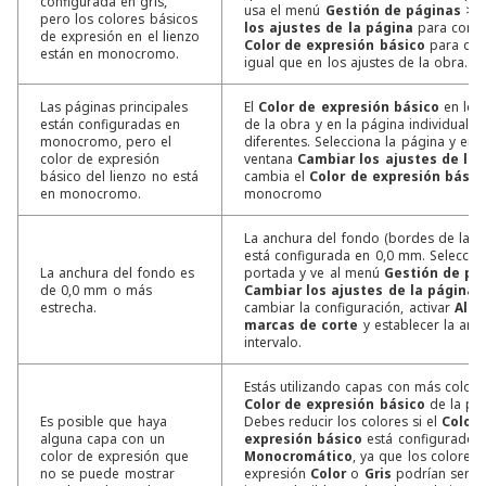
configurada en gris,
usa el menú
Gestión de páginas
>
C
pero los colores básicos
los ajustes de la página
para config
de expresión en el lienzo
Color de expresión básico
para que
están en monocromo.
igual que en los ajustes de la obra.
Las páginas principales
El
Color de expresión básico
en los
están configuradas en
de la obra y en la página individual s
monocromo, pero el
diferentes. Selecciona la página y en l
color de expresión
ventana
Cambiar los ajustes de la 
básico del lienzo no está
cambia el
Color de expresión básic
en monocromo.
monocromo
La anchura del fondo (bordes de las 
está configurada en 0,0 mm. Seleccion
La anchura del fondo es
portada y ve al menú
Gestión de pá
de 0,0 mm o más
Cambiar los ajustes de la página
p
estrecha.
cambiar la configuración, activar
Alin
marcas de corte
y establecer la anc
intervalo.
Estás utilizando capas con más colore
Color de expresión básico
de la pág
Es posible que haya
Debes reducir los colores si el
Color 
alguna capa con un
expresión básico
está configurado 
color de expresión que
Monocromático
, ya que los colores 
no se puede mostrar
expresión
Color
o
Gris
podrían ser