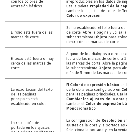
con los colores de
irreproducibles en los datos de impre
expresión básicos.
Usa la paleta
Propiedad de la capa
p
cambiar los ajustes de color de
Tram
Color de expresión
.
Se ha establecido el folio fuera de la
El folio está fuera de las
de corte. Abre la página y utiliza la
marcas de corte.
subherramienta
Objeto
para colocar e
dentro de las marcas de corte.
Alguno de los diálogos u otros textos
El texto está fuera o muy
fuera de las marcas de corte o a 5 
cerca de las marcas de
las marcas de corte. Abre la página y u
corte.
la subherramienta
Objeto
para alejar
más de 5 mm de las marcas de corte.
El
Color de expresión básico
en los 
La exportación del texto
de la obra está configurado en
Color
de las páginas
para las páginas principales. Usa la v
principales está
Cambiar los ajustes de la obra
par
establecido en color.
cambiar el
Color de expresión bási
Monocromático
.
La configuración de
Resolución
en lo
La resolución de la
ajustes de la obra y la portada es dif
portada en los ajustes
Selecciona la portada y, en la ventana