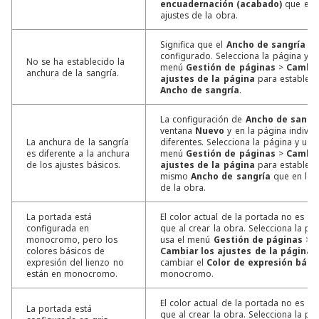
encuadernación (acabado)
que en 
ajustes de la obra.
Significa que el
Ancho de sangría
no
configurado. Selecciona la página y us
No se ha establecido la
menú
Gestión de páginas
>
Cambia
anchura de la sangría.
ajustes de la página
para establece
Ancho de sangría
.
La configuración de
Ancho de sangr
ventana
Nuevo
y en la página individ
La anchura de la sangría
diferentes. Selecciona la página y usa 
es diferente a la anchura
menú
Gestión de páginas
>
Cambia
de los ajustes básicos.
ajustes de la página
para establece
mismo
Ancho de sangría
que en los 
de la obra.
La portada está
El color actual de la portada no es e
configurada en
que al crear la obra. Selecciona la pá
monocromo, pero los
usa el menú
Gestión de páginas
> v
colores básicos de
Cambiar los ajustes de la página
p
expresión del lienzo no
cambiar el
Color de expresión bási
están en monocromo.
monocromo.
El color actual de la portada no es e
La portada está
que al crear la obra. Selecciona la pá