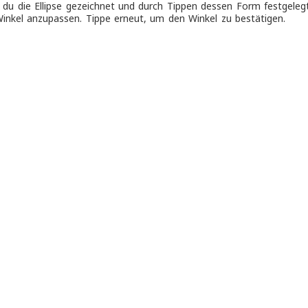
u die Ellipse gezeichnet und durch Tippen dessen Form festgeleg
nkel anzupassen. Tippe erneut, um den Winkel zu bestätigen.
ck zur Startseite
CLIP STUDIO.net
Informationen
Support